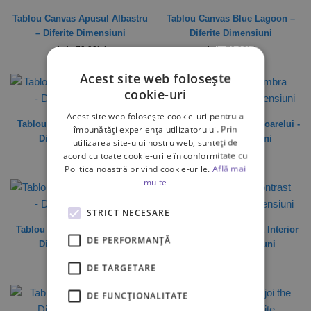
Tablou Canvas Apusul Albastru
Tablou Canvas Blue Lagoon –
– Diferite Dimensiuni
Diferite Dimensiuni
de la
79,90
lei
de la
79,90
lei
Acest site web folosește
cookie-uri
Acest site web folosește cookie-uri pentru a
Tablou Canvas Pink Sunset –
Tablou Canvas Umbra Soarelui -
îmbunătăți experiența utilizatorului. Prin
Diferite Dimensiuni
Diferite Dimensiuni
utilizarea site-ului nostru web, sunteți de
acord cu toate cookie-urile în conformitate cu
de la
79,90
lei
de la
79,90
lei
Politica noastră privind cookie-urile.
Află mai
multe
STRICT NECESARE
Tablou Canvas Luxury Town –
Tablou Canvas Contrast Interior
DE PERFORMANȚĂ
Diferite Dimensiuni
– Diferite Dimensiuni
de la
79,90
lei
de la
79,90
lei
DE TARGETARE
DE FUNCŢIONALITATE