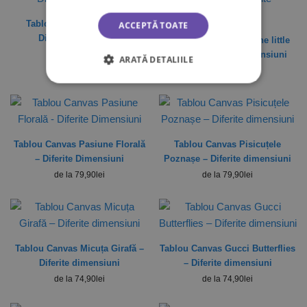
Tablou Canvas Mindset –
ACCEPTĂ TOATE
Diferite Dimensiuni
Tablou Canvas Enjoi the little
de la
79,90
lei
things – Diferite Dimensiuni
ARATĂ DETALIILE
de la
79,90
lei
Tablou Canvas Pasiune Florală
Tablou Canvas Pisicuțele
– Diferite Dimensiuni
Poznașe – Diferite dimensiuni
de la
79,90
lei
de la
79,90
lei
Tablou Canvas Micuța Girafă –
Tablou Canvas Gucci Butterflies
Diferite dimensiuni
– Diferite dimensiuni
de la
74,90
lei
de la
74,90
lei