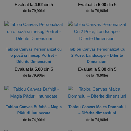
Evaluat la
4.92
din 5
Evaluat la
5.00
din 5
de la
79,90
lei
de la
79,90
lei
Tablou Canvas Personalizat cu
Tablou Canvas Personalizat Cu
o poză și mesaj, Portret –
2 Poze, Landscape – Diferite
Diferite Dimensiuni
Dimensiuni
Evaluat la
5.00
din 5
Evaluat la
5.00
din 5
de la
79,90
lei
de la
79,90
lei
Tablou Canvas Bufniță – Magia
Tablou Canvas Maica Domnului
Pădurii Întunecate
– Diferite dimensiuni
de la
74,90
lei
de la
74,90
lei