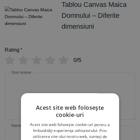
Tablou Canvas Maica
Domnului – Diferite
dimensiuni
Rating
*
0/5
Your review
Acest site web folosește
cookie-uri
Acest site web folosește cookie-uri pentru a
Name
Email
îmbunătăți experiența utilizatorului. Prin
utilizarea site-ului nostru web, sunteți de