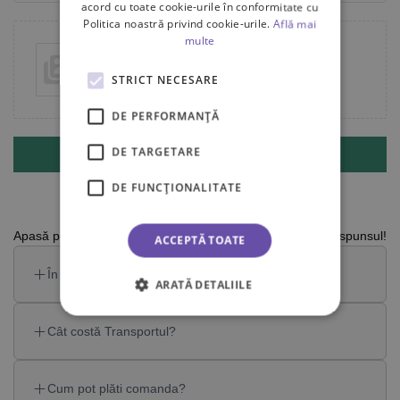
acord cu toate cookie-urile în conformitate cu
Politica noastră privind cookie-urile.
Află mai
multe
Add photos or video to your review
STRICT NECESARE
DE PERFORMANȚĂ
DE TARGETARE
Submit
DE FUNCŢIONALITATE
Apasă pe una din întrebările de mai jos pentru a vedea răspunsul!
ACCEPTĂ TOATE
În cât timp ajunge comanda?
ARATĂ DETALIILE
Cât costă Transportul?
Cum pot plăti comanda?