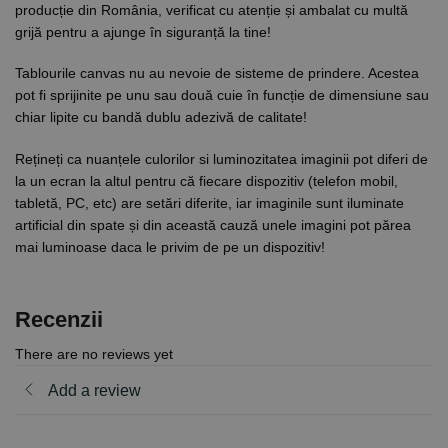
producție din România, verificat cu atenție și ambalat cu multă
grijă pentru a ajunge în siguranță la tine!
Tablourile canvas nu au nevoie de sisteme de prindere. Acestea
pot fi sprijinite pe unu sau două cuie în funcție de dimensiune sau
chiar lipite cu bandă dublu adezivă de calitate!
Rețineți ca nuanțele culorilor si luminozitatea imaginii pot diferi de
la un ecran la altul pentru că fiecare dispozitiv (telefon mobil,
tabletă, PC, etc) are setări diferite, iar imaginile sunt iluminate
artificial din spate și din această cauză unele imagini pot părea
mai luminoase daca le privim de pe un dispozitiv!
Recenzii
There are no reviews yet
Add a review