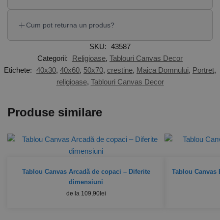
Cum pot returna un produs?
SKU:
43587
Categorii:
Religioase
,
Tablouri Canvas Decor
Etichete:
40x30
,
40x60
,
50x70
,
crestine
,
Maica Domnului
,
Portret
,
religioase
,
Tablouri Canvas Decor
Produse similare
Tablou Canvas Arcadă de copaci – Diferite
Tablou Canvas 
dimensiuni
de la
109,90
lei