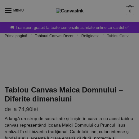
MENIU
0
🚚 Transport gratuit la toate comenzile achitate online cu cardul ✅
Prima pagină
/
Tablouri Canvas Decor
/
Religioase
/
Tablou Canvas Maica Domnului – Diferite dimensiuni
Tablou Canvas Maica Domnului –
Diferite dimensiuni
de la
74,90
lei
Adaugă un strop de sacralitate și liniște în casa ta cu acest tablou
canvas reprezentând Icoana Maicii Domnului cu Pruncul Iisus,
realizat în stil bizantin tradițional. Cu detalii fine, culori intense și
fundal auriu, această lucrare emană căldură, protecție și