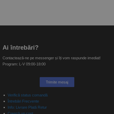
Ai întrebări?
Contactează-ne pe messenger și îți vom raspunde imediat!
Program: L-V 09:00-18:00
Trimite mesaj
Verifică status comandă
Întrebări Frecvente
Info: Livrare Plată Retur
Crează un cont