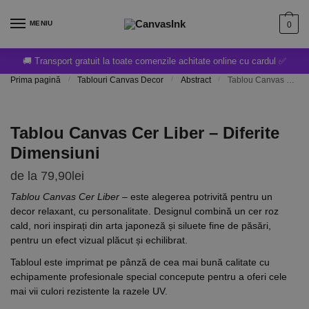
MENIU
0
🚚 Transport gratuit la toate comenzile achitate online cu cardul ✅
Prima pagină
/
Tablouri Canvas Decor
/
Abstract
/
Tablou Canvas Cer Liber – Diferite Dimensiuni
Tablou Canvas Cer Liber – Diferite
Dimensiuni
de la
79,90
lei
Tablou Canvas Cer Liber
– este alegerea potrivită pentru un
decor relaxant, cu personalitate. Designul combină un cer roz
cald, nori inspirați din arta japoneză și siluete fine de păsări,
pentru un efect vizual plăcut și echilibrat.
Tabloul este imprimat pe pânză de cea mai bună calitate cu
echipamente profesionale special concepute pentru a oferi cele
mai vii culori rezistente la razele UV.