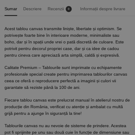
Sumar
Descriere
Recenzii
Informații despre livrare
0
Acest tablou canvas transmite liniște, libertate și optimism. Se
potrivește foarte bine în interioare moderne, minimaliste sau
boho, dar și în spații unde vrei o pată discretă de culoare. Este
potrivit pentru decorul propriei case, dar și ca idee de cadou
pentru cineva care apreciază arta simplă, caldă și expresivă.
Calitate Premium – Tablourile sunt imprimate cu echipamente
profesionale special create pentru imprimarea tablourilor canvas
ceea ce oferă o reproducere perfectă a imaginii și culori vii
garantate să reziste până la 100 de ani.
Fiecare tablou canvas este prelucrat manual în atelierul nostru de
producție din România, verificat cu atenție și ambalat cu multă
grijă pentru a ajunge în siguranță la tine!
Tablourile canvas nu au nevoie de sisteme de prindere. Acestea
pot fi sprijinite pe unu sau două cuie în funcție de dimensiune sau