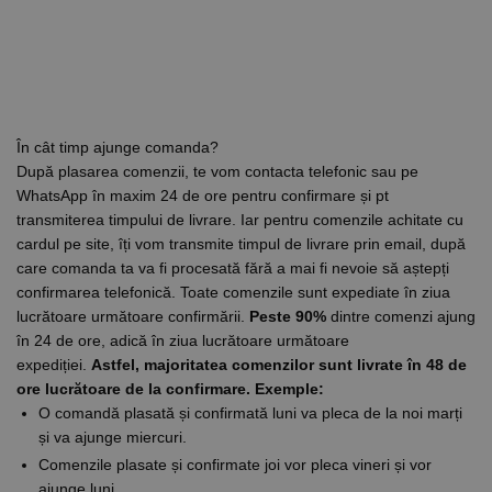
În cât timp ajunge comanda?
După plasarea comenzii, te vom contacta telefonic sau pe
WhatsApp în maxim 24 de ore pentru confirmare și pt
transmiterea timpului de livrare. Iar pentru comenzile achitate cu
cardul pe site, îți vom transmite timpul de livrare prin email, după
care comanda ta va fi procesată fără a mai fi nevoie să aștepți
confirmarea telefonică. Toate comenzile sunt expediate în ziua
lucrătoare următoare confirmării.
Peste 90%
dintre comenzi ajung
în 24 de ore, adică în ziua lucrătoare următoare
expediției.
Astfel, majoritatea comenzilor sunt livrate în 48 de
ore lucrătoare de la confirmare.
Exemple:
O comandă plasată și confirmată luni va pleca de la noi marți
și va ajunge miercuri.
Comenzile plasate și confirmate joi vor pleca vineri și vor
ajunge luni.