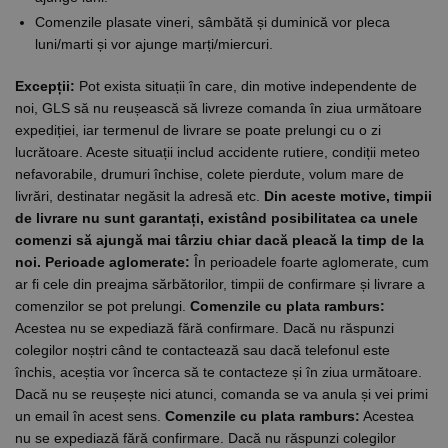
Comenzile plasate vineri, sâmbătă și duminică vor pleca
luni/marti și vor ajunge marți/miercuri.
Excepții:
Pot exista situații în care, din motive independente de
noi, GLS să nu reușească să livreze comanda în ziua următoare
expediției, iar termenul de livrare se poate prelungi cu o zi
lucrătoare. Aceste situații includ accidente rutiere, condiții meteo
nefavorabile, drumuri închise, colete pierdute, volum mare de
livrări, destinatar negăsit la adresă etc.
Din aceste motive, timpii
de livrare nu sunt garantați, existând posibilitatea ca unele
comenzi să ajungă mai târziu chiar dacă pleacă la timp de la
noi.
Perioade aglomerate:
În perioadele foarte aglomerate, cum
ar fi cele din preajma sărbătorilor, timpii de confirmare și livrare a
comenzilor se pot prelungi.
Comenzile cu plata ramburs:
Acestea nu se expediază fără confirmare. Dacă nu răspunzi
colegilor noștri când te contactează sau dacă telefonul este
închis, aceștia vor încerca să te contacteze și în ziua următoare.
Dacă nu se reușește nici atunci, comanda se va anula și vei primi
un email în acest sens.
Comenzile cu plata ramburs:
Acestea
nu se expediază fără confirmare. Dacă nu răspunzi colegilor