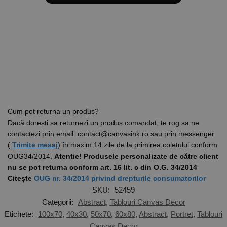
Cum pot returna un produs?
Dacă dorești sa returnezi un produs comandat, te rog sa ne
contactezi prin email: contact@canvasink.ro sau prin messenger
(
Trimite mesaj
) în maxim 14 zile de la primirea coletului conform
OUG34/2014.
Atentie! Produsele personalizate de către client
nu se pot returna conform art. 16 lit. c din O.G. 34/2014
Citește
OUG nr. 34/2014 privind drepturile consumatorilor
SKU:
52459
Categorii:
Abstract
,
Tablouri Canvas Decor
Etichete:
100x70
,
40x30
,
50x70
,
60x80
,
Abstract
,
Portret
,
Tablouri
Canvas Decor