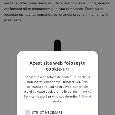
noștri când te contactează sau dacă telefonul este închis, aceștia
vor încerca să te contacteze și în ziua următoare. Dacă nu se
reușește nici atunci, comanda se va anula și vei primi un email în
acest sens.
Acest site web folosește
cookie-uri
Acest site web folosește cookie-uri pentru a
îmbunătăți experiența utilizatorului. Prin
utilizarea site-ului nostru web, sunteți de
acord cu toate cookie-urile în conformitate cu
Politica noastră privind cookie-urile.
Află mai
multe
STRICT NECESARE