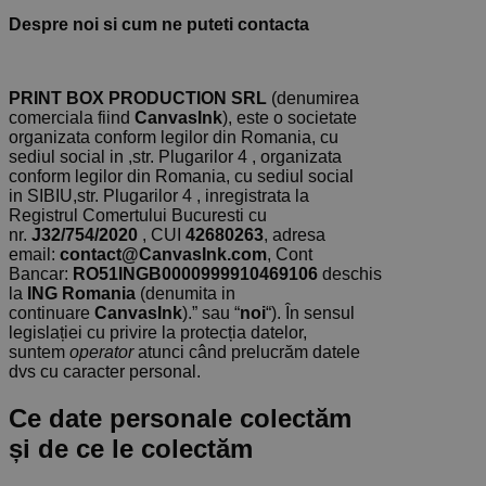
Despre noi si cum ne puteti contacta
PRINT BOX PRODUCTION SRL
(denumirea
comerciala fiind
CanvasInk
), este o societate
organizata conform legilor din Romania, cu
sediul social in ,str. Plugarilor 4 , organizata
conform legilor din Romania, cu sediul social
in SIBIU,str. Plugarilor 4 , inregistrata la
Registrul Comertului Bucuresti cu
nr.
J32/754/2020
, CUI
42680263
, adresa
email:
contact@CanvasInk.com
, Cont
Bancar:
RO51INGB0000999910469106
deschis
la
ING Romania
(denumita in
continuare
CanvasInk
).” sau “
noi
“). În sensul
legislației cu privire la protecția datelor,
suntem
operator
atunci când prelucrăm datele
dvs cu caracter personal.
Ce date personale colectăm
și de ce le colectăm