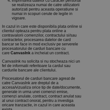
Imprimarea datelor cu caracter personal
se realizeaza numai de catre utilizatorii
autorizati pentru aceasta operatiune si
numai in scopuri cerute de legile in
vigoare.
In cazul in care este disponibila plata online si
clientul opteaza pentru plata online a
contravalorii comenzilor, contractului si/sau
contractelor, procesarea datelor de card
bancar se face in mod exclusiv pe serverele
procesatorului de carduri bancare cu
care
CanvasInk
a incheiat un contract.
CanvasInk nu solicita si nu stocheaza nici un
fel de informatii referitoare la cardul sau
cardurile bancare ale clientului.
Procesatorul de carduri bancare agreat de
catre CanvasInk are dreptul de a
accesa/vizualiza orice tip de date/documente,
generate in urma unei comenzi emise,
comenzi anulate, contract, contract anulat sau
al unui contract onorat, pentru a investiga
oricare tranzactie, in cazul in care aceasta
exista.