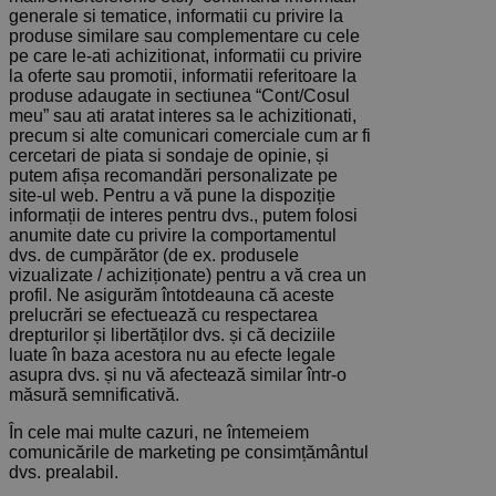
generale si tematice, informatii cu privire la
produse similare sau complementare cu cele
pe care le-ati achizitionat, informatii cu privire
la oferte sau promotii, informatii referitoare la
produse adaugate in sectiunea “Cont/Cosul
meu” sau ati aratat interes sa le achizitionati,
precum si alte comunicari comerciale cum ar fi
cercetari de piata si sondaje de opinie, și
putem afișa recomandări personalizate pe
site-ul web. Pentru a vă pune la dispoziție
informații de interes pentru dvs., putem folosi
anumite date cu privire la comportamentul
dvs. de cumpărător (de ex. produsele
vizualizate / achiziționate) pentru a vă crea un
profil. Ne asigurăm întotdeauna că aceste
prelucrări se efectuează cu respectarea
drepturilor și libertăților dvs. și că deciziile
luate în baza acestora nu au efecte legale
asupra dvs. și nu vă afectează similar într-o
măsură semnificativă.
În cele mai multe cazuri, ne întemeiem
comunicările de marketing pe consimțământul
dvs. prealabil.