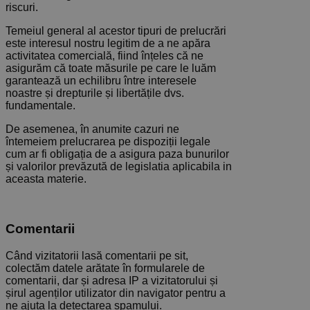
riscuri.
Temeiul general al acestor tipuri de prelucrări
este interesul nostru legitim de a ne apăra
activitatea comercială, fiind înțeles că ne
asigurăm că toate măsurile pe care le luăm
garantează un echilibru între interesele
noastre și drepturile și libertățile dvs.
fundamentale.
De asemenea, în anumite cazuri ne
întemeiem prelucrarea pe dispoziții legale
cum ar fi obligația de a asigura paza bunurilor
și valorilor prevăzută de legislatia aplicabila in
aceasta materie.
Comentarii
Când vizitatorii lasă comentarii pe sit,
colectăm datele arătate în formularele de
comentarii, dar și adresa IP a vizitatorului și
șirul agenților utilizator din navigator pentru a
ne ajuta la detectarea spamului.