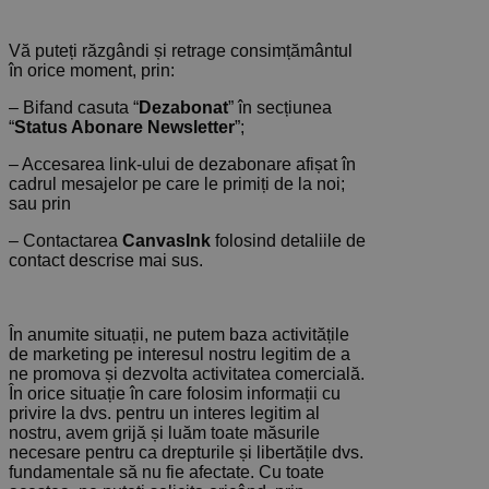
Vă puteți răzgândi și retrage consimțământul
în orice moment, prin:
– Bifand casuta “
Dezabonat
” în secțiunea
“
Status Abonare Newsletter
”;
– Accesarea link-ului de dezabonare afișat în
cadrul mesajelor pe care le primiți de la noi;
sau prin
– Contactarea
CanvasInk
folosind detaliile de
contact descrise mai sus.
În anumite situații, ne putem baza activitățile
de marketing pe interesul nostru legitim de a
ne promova și dezvolta activitatea comercială.
În orice situație în care folosim informații cu
privire la dvs. pentru un interes legitim al
nostru, avem grijă și luăm toate măsurile
necesare pentru ca drepturile și libertățile dvs.
fundamentale să nu fie afectate. Cu toate