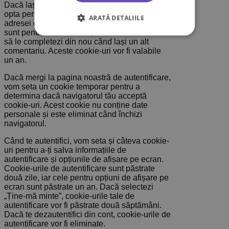
Dacă lași un comentariu pe situl nostru, poți
opta pentru salvarea în cookie-uri a numelui,
ARATĂ DETALIILE
adresei de email și sitului tău web. Acestea
sunt pentru confortul tău, astfel nu mai trebuie
să le completezi din nou când lași un alt
comentariu. Aceste cookie-uri vor fi valabile
un an.
Dacă mergi la pagina noastră de autentificare,
vom seta un cookie temporar pentru a
determina dacă navigatorul tău acceptă
cookie-uri. Acest cookie nu conține date
personale și este eliminat când închizi
navigatorul.
Când te autentifici, vom seta și câteva cookie-
uri pentru a-ți salva informațiile de
autentificare și opțiunile de afișare pe ecran.
Cookie-urile de autentificare sunt păstrate
două zile, iar cele pentru opțiuni de afișare pe
ecran sunt păstrate un an. Dacă selectezi
„Ține-mă minte”, cookie-urile tale de
autentificare vor fi păstrate două săptămâni.
Dacă te dezautentifici din cont, cookie-urile de
autentificare vor fi eliminate.