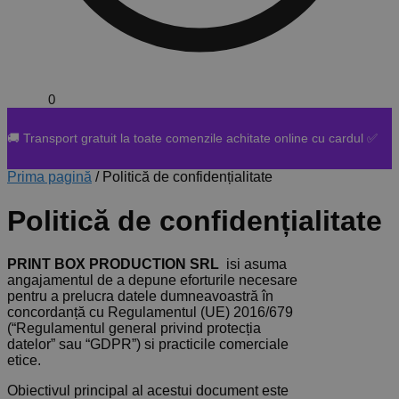
0,00
lei
0
🚚 Transport gratuit la toate comenzile achitate online cu cardul ✅
Prima pagină
/
Politică de confidențialitate
Politică de confidențialitate
PRINT BOX PRODUCTION SRL
isi asuma
angajamentul de a depune eforturile necesare
pentru a prelucra datele dumneavoastră în
concordanță cu Regulamentul (UE) 2016/679
(“Regulamentul general privind protecția
datelor” sau “GDPR”) si practicile comerciale
etice.
Obiectivul principal al acestui document este