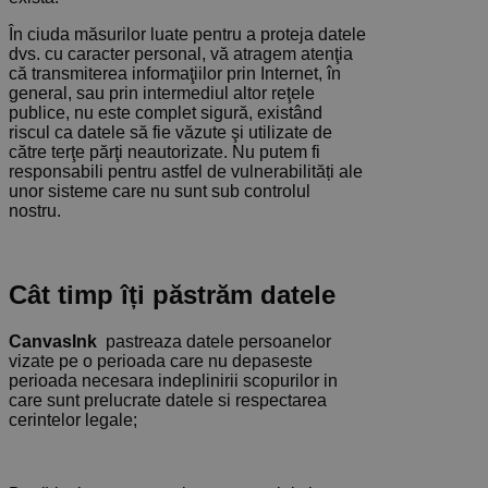
În ciuda măsurilor luate pentru a proteja datele
dvs. cu caracter personal, vă atragem atenţia
că transmiterea informaţiilor prin Internet, în
general, sau prin intermediul altor reţele
publice, nu este complet sigură, existând
riscul ca datele să fie văzute şi utilizate de
către terţe părţi neautorizate. Nu putem fi
responsabili pentru astfel de vulnerabilități ale
unor sisteme care nu sunt sub controlul
nostru.
Cât timp îți păstrăm datele
CanvasInk
pastreaza datele persoanelor
vizate pe o perioada care nu depaseste
perioada necesara indeplinirii scopurilor in
care sunt prelucrate datele si respectarea
cerintelor legale;