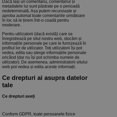
Dacă lași un comentariu, comentariul și
metadatele lui sunt păstrate pe o perioadă
nedeterminată. Așa putem recunoaște și
aproba automat toate comentariile următoare
în loc să le ținem într-o coadă pentru
moderare.
Pentru utilizatorii (dacă există) care se
înregistrează pe situl nostru web, stocăm și
informațiile personale pe care le furnizează în
profilul lor de utilizator. Toți utilizatorii își pot
vedea, edita sau șterge informațiile personale
oricând (dar nu își pot schimba numele de
utilizator). De asemenea, administratorii sitului
web pot vedea și edita aceste informații.
Ce drepturi ai asupra datelor
tale
Ce drepturi aveți
Conform GDPR, toate persoanele fizice