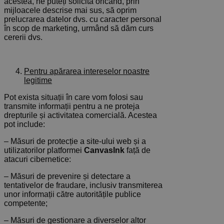
acestea, ne puteți solicita oricând, prin
mijloacele descrise mai sus, să oprim
prelucrarea datelor dvs. cu caracter personal
în scop de marketing, urmând să dăm curs
cererii dvs.
Pentru apărarea intereselor noastre
legitime
Pot exista situații în care vom folosi sau
transmite informații pentru a ne proteja
drepturile și activitatea comercială. Acestea
pot include:
– Măsuri de protecție a site-ului web și a
utilizatorilor platformei
CanvasInk
față de
atacuri cibernetice:
– Măsuri de prevenire și detectare a
tentativelor de fraudare, inclusiv transmiterea
unor informații către autoritățile publice
competente;
– Măsuri de gestionare a diverselor altor