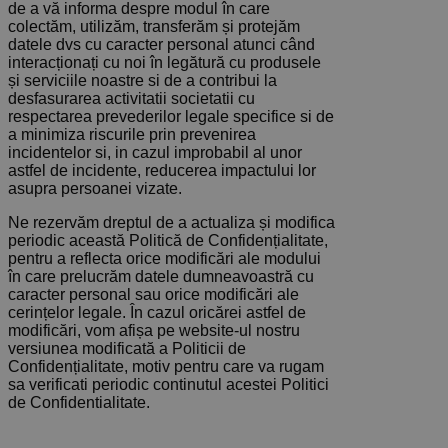
de a vă informa despre modul în care
colectăm, utilizăm, transferăm și protejăm
datele dvs cu caracter personal atunci când
interacționați cu noi în legătură cu produsele
și serviciile noastre si de a contribui la
desfasurarea activitatii societatii cu
respectarea prevederilor legale specifice si de
a minimiza riscurile prin prevenirea
incidentelor si, in cazul improbabil al unor
astfel de incidente, reducerea impactului lor
asupra persoanei vizate.
Ne rezervăm dreptul de a actualiza și modifica
periodic această Politică de Confidențialitate,
pentru a reflecta orice modificări ale modului
în care prelucrăm datele dumneavoastră cu
caracter personal sau orice modificări ale
cerințelor legale. În cazul oricărei astfel de
modificări, vom afișa pe website-ul nostru
versiunea modificată a Politicii de
Confidențialitate, motiv pentru care va rugam
sa verificati periodic continutul acestei Politici
de Confidentialitate.