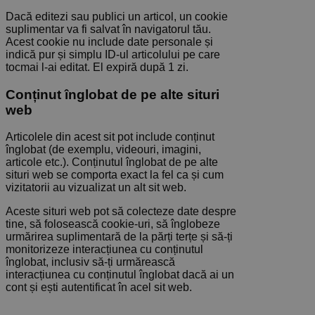
Dacă editezi sau publici un articol, un cookie
suplimentar va fi salvat în navigatorul tău.
Acest cookie nu include date personale și
indică pur și simplu ID-ul articolului pe care
tocmai l-ai editat. El expiră după 1 zi.
Conținut înglobat de pe alte situri
web
Articolele din acest sit pot include conținut
înglobat (de exemplu, videouri, imagini,
articole etc.). Conținutul înglobat de pe alte
situri web se comporta exact la fel ca și cum
vizitatorii au vizualizat un alt sit web.
Aceste situri web pot să colecteze date despre
tine, să folosească cookie-uri, să înglobeze
urmărirea suplimentară de la părți terțe și să-ți
monitorizeze interacțiunea cu conținutul
înglobat, inclusiv să-ți urmărească
interacțiunea cu conținutul înglobat dacă ai un
cont și ești autentificat în acel sit web.