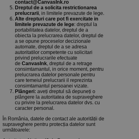
contact@CanvasInk.ro
Dreptul de a solicita restrictionarea
prelucrarii
, in limitele prevazute de lege.
Alte drepturi care pot fi exercitate in
limitele prevazute de lege
: dreptul la
portabilitatea datelor, dreptul de a
obiecta la prelucrarea datelor, dreptul de
a se opune proceselor decizionale
automate, dreptul de a se adresa
autoritatilor competente cu solicitari
privind prelucrarile efectuate
de
CanvasInk
, dreptul de a retrage
consimtamantul, in orice moment, pentru
prelucrarea datelor personale pentru
care temeiul prelucrarii il reprezinta
consimtamantul persoanei vizate.
Plângeri:
aveți dreptul să depuneți o
plângere la autoritatea de supraveghere
cu privire la prelucrarea datelor dvs. cu
caracter personal.
În România, datele de contact ale autorității de
supraveghere pentru protecția datelor sunt
următoarele: