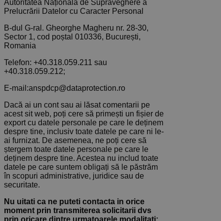
Autoritatea Națională de Supraveghere a
Prelucrării Datelor cu Caracter Personal
B-dul G-ral. Gheorghe Magheru nr. 28-30,
Sector 1, cod poștal 010336, București,
Romania
Telefon: +40.318.059.211 sau
+40.318.059.212;
E-mail:anspdcp@dataprotection.ro
Dacă ai un cont sau ai lăsat comentarii pe
acest sit web, poți cere să primești un fișier de
export cu datele personale pe care le deținem
despre tine, inclusiv toate datele pe care ni le-
ai furnizat. De asemenea, ne poți cere să
ștergem toate datele personale pe care le
deținem despre tine. Acestea nu includ toate
datele pe care suntem obligați să le păstrăm
în scopuri administrative, juridice sau de
securitate.
Nu uitati ca ne puteti contacta in orice
moment prin transmiterea solicitarii dvs
prin oricare dintre urmatoarele modalitati: