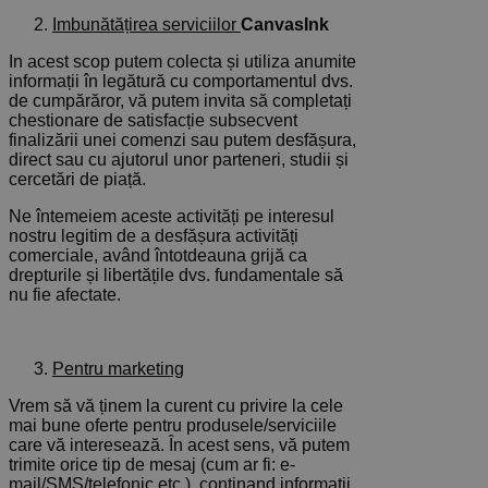
Imbunătățirea serviciilor
CanvasInk
In acest scop putem colecta și utiliza anumite
informații în legătură cu comportamentul dvs.
de cumpărăror, vă putem invita să completați
chestionare de satisfacție subsecvent
finalizării unei comenzi sau putem desfășura,
direct sau cu ajutorul unor parteneri, studii și
cercetări de piață.
Ne întemeiem aceste activități pe interesul
nostru legitim de a desfășura activități
comerciale, având întotdeauna grijă ca
drepturile și libertățile dvs. fundamentale să
nu fie afectate.
Pentru marketing
Vrem să vă ținem la curent cu privire la cele
mai bune oferte pentru produsele/serviciile
care vă interesează. În acest sens, vă putem
trimite orice tip de mesaj (cum ar fi: e-
mail/SMS/telefonic etc.) continand informatii