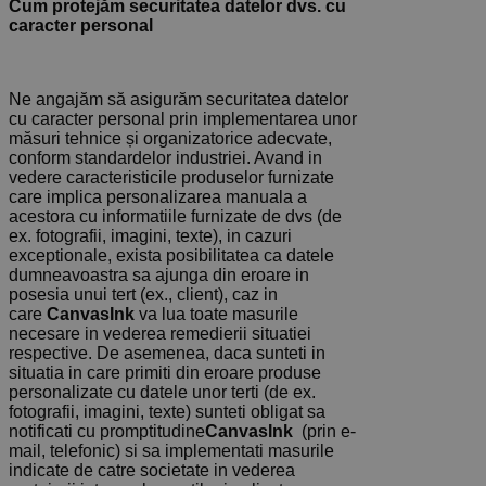
Cum protejăm securitatea datelor dvs. cu
caracter personal
Ne angajăm să asigurăm securitatea datelor
cu caracter personal prin implementarea unor
măsuri tehnice și organizatorice adecvate,
conform standardelor industriei. Avand in
vedere caracteristicile produselor furnizate
care implica personalizarea manuala a
acestora cu informatiile furnizate de dvs (de
ex. fotografii, imagini, texte), in cazuri
exceptionale, exista posibilitatea ca datele
dumneavoastra sa ajunga din eroare in
posesia unui tert (ex., client), caz in
care
CanvasInk
va lua toate masurile
necesare in vederea remedierii situatiei
respective. De asemenea, daca sunteti in
situatia in care primiti din eroare produse
personalizate cu datele unor terti (de ex.
fotografii, imagini, texte) sunteti obligat sa
notificati cu promptitudine
CanvasInk
(prin e-
mail, telefonic) si sa implementati masurile
indicate de catre societate in vederea