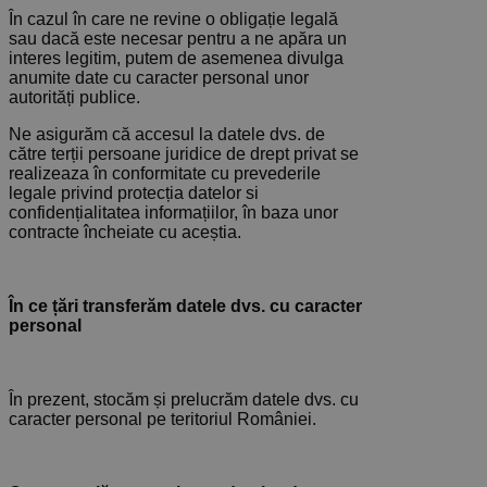
În cazul în care ne revine o obligație legală
sau dacă este necesar pentru a ne apăra un
interes legitim, putem de asemenea divulga
anumite date cu caracter personal unor
autorități publice.
Ne asigurăm că accesul la datele dvs. de
către terții persoane juridice de drept privat se
realizeaza în conformitate cu prevederile
legale privind protecția datelor si
confidențialitatea informațiilor, în baza unor
contracte încheiate cu aceștia.
În ce țări transferăm
datele dvs. cu caracter
personal
În prezent, stocăm și prelucrăm datele dvs. cu
caracter personal pe teritoriul României.