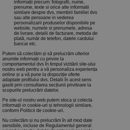
informații precum: fotografii, nume,
prenume, texte si orice alte informatii
similare despre dvs, membrii familiei dvs
sau alte persoane in vederea
personalizarii produselor disponibile pe
website, numele si prenumele, adresa
de livrare, detalii de facturare, metoda de
plată, număr de telefon, datele cardului
bancar etc.
Putem să colectăm și să prelucrăm ulterior
anumite informații cu privire la
comportamentul dvs în timpul vizitării site-ului
nostru web pentru a vă personaliza experiența
online și a vă pune la dispoziție oferte
adaptate profilului dvs. Detalii în acest sens
gasiti prin consultarea secțiunii privitoare la
scopurile prelucrării datelor.
Pe site-ul nostru web putem stoca și colecta
informații in cookie-uri și tehnologii similare,
conform Politicii de cookie-uri.
Nu colectăm și nu prelucrăm în alt mod date
sensibile, incluse de Regulamentul general