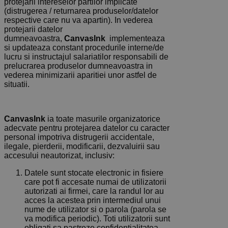
protejarii intereselor partilor implicate
(distrugerea / returnarea produselor/datelor
respective care nu va apartin). In vederea
protejarii datelor
dumneavoastra,
CanvasInk
implementeaza
si updateaza constant procedurile interne/de
lucru si instructajul salariatilor responsabili de
prelucrarea produselor dumneavoastra in
vederea minimizarii aparitiei unor astfel de
situatii.
CanvasInk
ia toate masurile organizatorice
adecvate pentru protejarea datelor cu caracter
personal impotriva distrugerii accidentale,
ilegale, pierderii, modificarii, dezvaluirii sau
accesului neautorizat, inclusiv:
Datele sunt stocate electronic in fisiere
care pot fi accesate numai de utilizatorii
autorizati ai firmei, care la randul lor au
acces la acestea prin intermediul unui
nume de utilizator si o parola (parola se
va modifica periodic). Toti utilizatorii sunt
obligati sa pastreze confidentialitatea