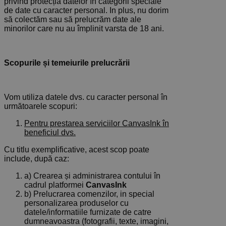
privind protecția datelor în categorii speciale
de date cu caracter personal. In plus, nu dorim
să colectăm sau să prelucrăm date ale
minorilor care nu au împlinit varsta de 18 ani.
Scopurile și temeiurile prelucrării
Vom utiliza datele dvs. cu caracter personal în
următoarele scopuri:
Pentru prestarea serviciilor CanvasInk în
beneficiul dvs.
Cu titlu exemplificative, acest scop poate
include, după caz:
a) Crearea și administrarea contului în
cadrul platformei
CanvasInk
b) Prelucrarea comenzilor, in special
personalizarea produselor cu
datele/informatiile furnizate de catre
dumneavoastra (fotografii, texte, imagini,