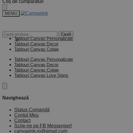
Skip
Skip
Coș de cumpărături
to
to
navigation
content
MENIU
Caută
Caută
Tablouri Canvas Personalizate
după:
0,00
lei
0
Tablouri Canvas Decor
Tablouri Canvas Colaje
Tablouri Canvas Personalizate
Tablouri Canvas Decor
Tablouri Canvas Colaje
Tablouri Canvas Love Signs
Navighează
Status Comandă
Contul Meu
Contact
Scrie-ne pe FB Messenger!
canvasink.ro@gmail.com