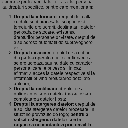
carora le prelucram date cu caracter personal
au drepturi specifice, printre care mentionam:
Dreptul la informare:
dreptul de a afla
ce date sunt procesate, scopurile si
temeiurile prelucrarii, destinatarii datelor,
perioada de stocare, existenta
drepturilor persoanelor vizate, dreptul de
a se adresa autoritatii de supraveghere
etc.;
Dreptul de acces:
dreptul de a obtine
din partea operatorului o confirmare ca
se prelucreaza sau nu date cu caracter
personal care le privesc si, in caz
afirmativ, acces la datele respective si la
informatii privind prelucrarea detaliate
anterior;
Dreptul la rectificare:
dreptul de a
obtine corectarea datelor inexacte sau
completarea datelor lipsa;
Dreptul la stergerea datelor:
dreptul de
a solicita stergerea datelor procesate, in
situatiile prevazute de lege;
pentru a
solicita stergerea datelor tale te
rugam sa ne contactezi prin email la