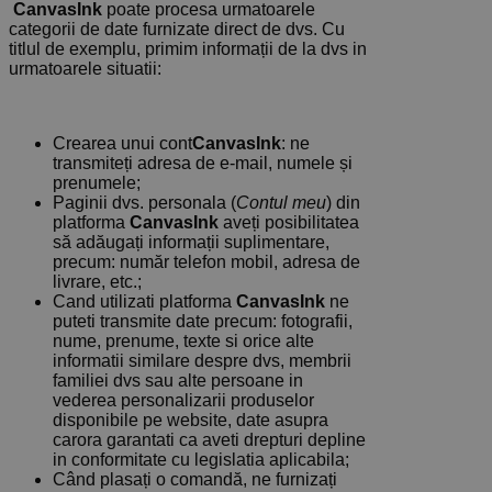
CanvasInk
poate procesa urmatoarele
categorii de date furnizate direct de dvs. Cu
titlul de exemplu, primim informații de la dvs in
urmatoarele situatii:
Crearea unui cont
CanvasInk
: ne
transmiteți adresa de e-mail, numele și
prenumele;
Paginii dvs. personala (
Contul meu
) din
platforma
CanvasInk
aveți posibilitatea
să adăugați informații suplimentare,
precum: număr telefon mobil, adresa de
livrare, etc.;
Cand utilizati platforma
CanvasInk
ne
puteti transmite date precum: fotografii,
nume, prenume, texte si orice alte
informatii similare despre dvs, membrii
familiei dvs sau alte persoane in
vederea personalizarii produselor
disponibile pe website, date asupra
carora garantati ca aveti drepturi depline
in conformitate cu legislatia aplicabila;
Când plasați o comandă, ne furnizați