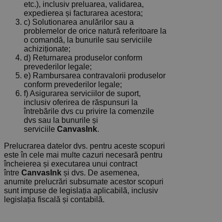
etc.), inclusiv preluarea, validarea,
expedierea și facturarea acestora;
c) Solutionarea anulărilor sau a
problemelor de orice natură referitoare la
o comandă, la bunurile sau serviciile
achiziționate;
d) Returnarea produselor conform
prevederilor legale;
e) Rambursarea contravalorii produselor
conform prevederilor legale;
f) Asigurarea serviciilor de suport,
inclusiv oferirea de răspunsuri la
întrebările dvs cu privire la comenzile
dvs sau la bunurile și
serviciile
CanvasInk
.
Prelucrarea datelor dvs. pentru aceste scopuri
este în cele mai multe cazuri necesară pentru
încheierea și executarea unui contract
între
CanvasInk
și dvs. De asemenea,
anumite prelucrări subsumate acestor scopuri
sunt impuse de legislația aplicabilă, inclusiv
legislația fiscală și contabilă.