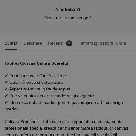
Ai întrebări?
Scrie-ne pe messenger!
Sumar
Descriere
Recenzii
Informații despre livrare
0
Tablou Canvas Umbra Soarelui
✔ Print canvas de înaltă calitate
✔ Culori intense și detalii clare
✔ Aspect premium, gata de expus
✔ Potrivit pentru decoruri moderne și elegante
✔ Idee excelentă de cadou pentru pasionații de artă și design
interior
Calitate Premium – Tablourile sunt imprimate cu echipamente
profesionale special create pentru imprimarea tablourilor canvas
ceea ce oferă o reproducere perfectă a imaginii și culori vii