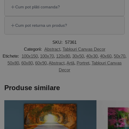
Cum pot plăti comanda?
Cum pot returna un produs?
SKU:
57361
Categorii:
Abstract
,
Tablouri Canvas Decor
Etichete:
100x150
,
100x70
,
120x80
,
30x50
,
40x30
,
40x60
,
50x70
,
50x80
,
60x80
,
60x90
,
Abstract
,
Artă
,
Portret
,
Tablouri Canvas
Decor
Produse similare