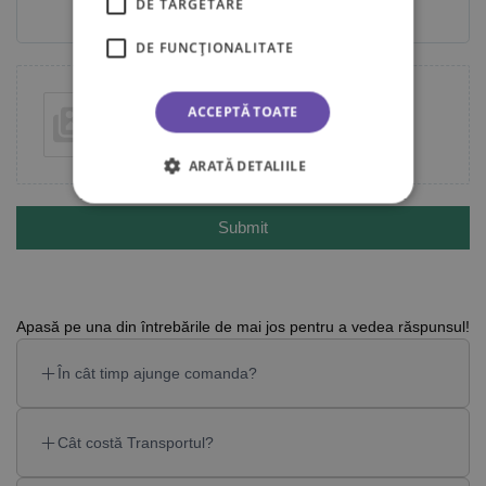
DE TARGETARE
DE FUNCŢIONALITATE
ACCEPTĂ TOATE
Add photos or video to your review
ARATĂ DETALIILE
Submit
Apasă pe una din întrebările de mai jos pentru a vedea răspunsul!
În cât timp ajunge comanda?
Cât costă Transportul?