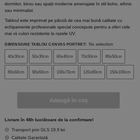
dormitor, birou sau spații moderne amenajate în stil boho, ethnic
sau minimalist.
Tabloul este imprimat pe pânză de cea mai bună calitate cu
echipamente profesionale special concepute pentru a oferi cele
mai vii culori rezistente la razele UV.
No selection
DIMENSIUNE TABLOU CANVAS PORTRET
:
40x30cm
50x30cm
60x40cm
70x50cm
80x50cm
80x60cm
90x60cm
100x70cm
120x80cm
150x100cm
Adaugă în coș
Livrare în 48h lucrătoare de la confirmare!
Transport prin GLS 19,9 lei
Calitate Garantată