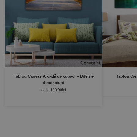
Tablou Canvas Arcadă de copaci – Diferite
Tablou Can
dimensiuni
de la
109,90
lei