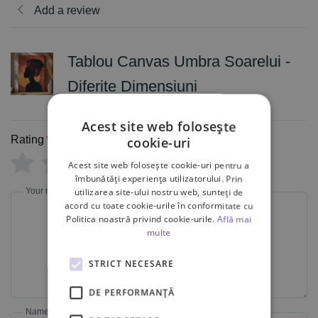
Add a review
Tablou Canvas Umbra Soarelui -
Diferite Dimensiuni
Acest site web folosește
Rating
*
cookie-uri
0/5
Acest site web folosește cookie-uri pentru a
îmbunătăți experiența utilizatorului. Prin
Your review
utilizarea site-ului nostru web, sunteți de
acord cu toate cookie-urile în conformitate cu
Politica noastră privind cookie-urile.
Află mai
multe
STRICT NECESARE
DE PERFORMANȚĂ
Name
Email