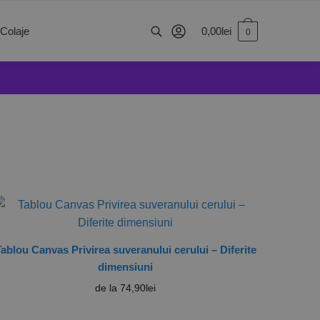
0,00
lei
 Colaje
0
ablou Canvas Privirea suveranului cerului – Diferite
dimensiuni
de la
74,90
lei