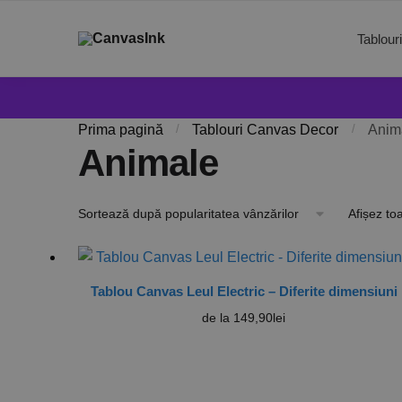
Tablour
Prima pagină
/
Tablouri Canvas Decor
/
Anim
Animale
Afișez to
Tablou Canvas Leul Electric – Diferite dimensiuni
de la
149,90
lei