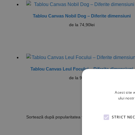
Tablou Canvas Nobil Dog – Diferite dimensiuni
de la
74,90
lei
Tablou Canvas Leul Focului – Diferite dimensiuni
de la
99,90
lei
Acest site 
ului nost
STRICT NE
Afișez to