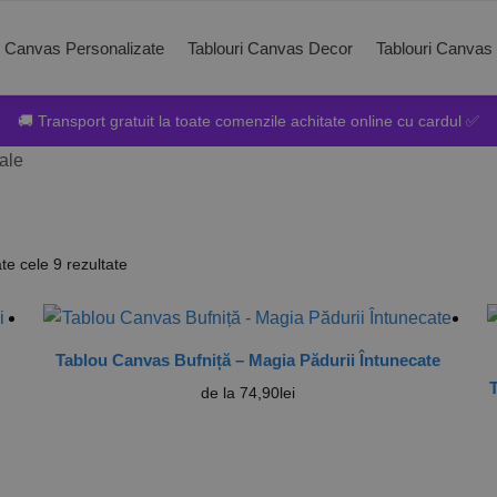
i Canvas Personalizate
Tablouri Canvas Decor
Tablouri Canvas
🚚 Transport gratuit la toate comenzile achitate online cu cardul ✅
ale
ate cele 9 rezultate
Tablou Canvas Bufniță – Magia Pădurii Întunecate
T
de la
74,90
lei