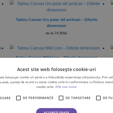
Tablou Canvas Urs polar stil arctican – Diferite
dimensiuni
de la
74,90
lei
Tablou Canvas Wild Lion – Diferite dimensiuni
de la
79,90
lei
Acest site web folosește cookie-uri
web folosește cookie-uri pentru a îmbunătăți experiența utilizatorului. Prin util
ru web, sunteți de acord cu toate cookie-urile în conformitate cu Politica noast
cookie-urile.
Află mai multe
CESARE
DE PERFORMANȚĂ
DE TARGETARE
DE F
ate cele 9 rezultate
ACCEPTĂ TOATE