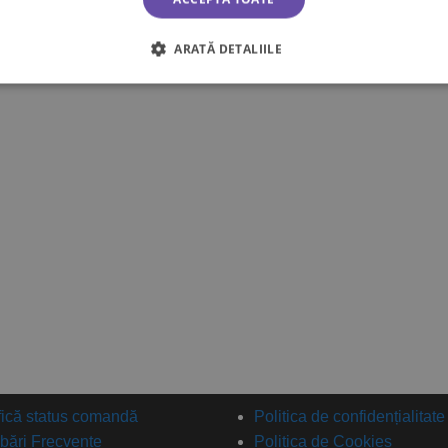
ARATĂ DETALIILE
fică status comandă
Politica de confidențialitate
ebări Frecvente
Politica de Cookies