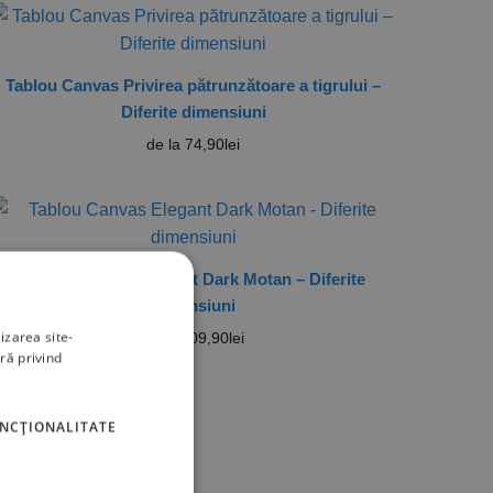
Tablou Canvas Privirea pătrunzătoare a tigrului –
Diferite dimensiuni
de la
74,90
lei
Tablou Canvas Elegant Dark Motan – Diferite
dimensiuni
izarea site-
de la
109,90
lei
ră privind
UNCŢIONALITATE