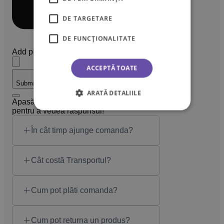
DE TARGETARE
DE FUNCŢIONALITATE
Add photos or video to your review
ACCEPTĂ TOATE
Submit
Cancel
ARATĂ DETALIILE
Apasă pe una din întrebările de mai jos
pentru a vedea răspunsul!
În cât timp ajunge comanda?
Cât costă Transportul?
Cum pot plăti comanda?
Cum pot returna un produs?