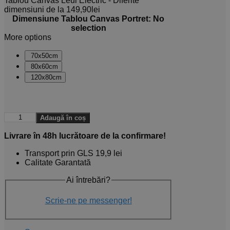
Tablou Canvas Leul Electric - Diferite
dimensiuni
de la
149,90
lei
Dimensiune Tablou Canvas Portret
:
No
selection
More options
70x50cm
80x60cm
120x80cm
Adaugă în coș
Livrare în 48h lucrătoare de la confirmare!
Transport prin GLS 19,9 lei
Calitate Garantată
Ai întrebări?
Scrie-ne pe messenger!