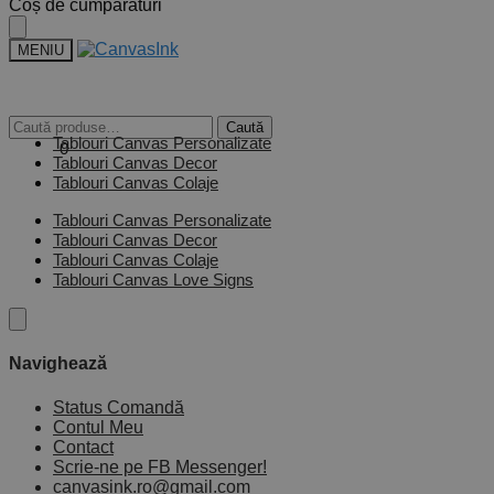
Coș de cumpărături
MENIU
Caută
Tablouri Canvas Personalizate
0,00
lei
0
Tablouri Canvas Decor
Tablouri Canvas Colaje
Tablouri Canvas Personalizate
Tablouri Canvas Decor
Tablouri Canvas Colaje
Tablouri Canvas Love Signs
Navighează
Status Comandă
Contul Meu
Contact
Scrie-ne pe FB Messenger!
canvasink.ro@gmail.com