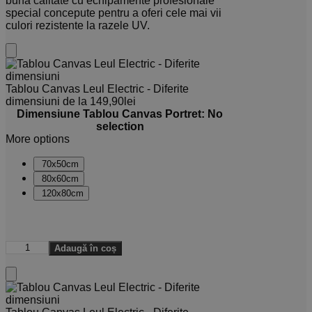
bună calitate cu echipamente profesionale
special concepute pentru a oferi cele mai vii
culori rezistente la razele UV.
Tablou Canvas Leul Electric - Diferite
dimensiuni
de la
149,90
lei
Dimensiune Tablou Canvas Portret
:
No
selection
More options
70x50cm
80x60cm
120x80cm
Adaugă în coș