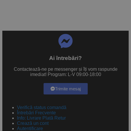
Ai întrebări?
Contactează-ne pe messenger și îți vom raspunde
imediat! Program: L-V 09:00-18:00
Trimite mesaj
Verifică status comandă
Întrebări Frecvente
Info: Livrare Plată Retur
Crează un cont
Autentificare