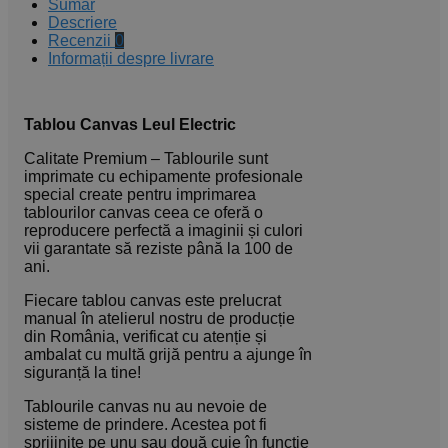
Sumar
Descriere
Recenzii
0
Informații despre livrare
Tablou Canvas Leul Electric
Calitate Premium – Tablourile sunt
imprimate cu echipamente profesionale
special create pentru imprimarea
tablourilor canvas ceea ce oferă o
reproducere perfectă a imaginii și culori
vii garantate să reziste până la 100 de
ani.
Fiecare tablou canvas este prelucrat
manual în atelierul nostru de producție
din România, verificat cu atenție și
ambalat cu multă grijă pentru a ajunge în
siguranță la tine!
Tablourile canvas nu au nevoie de
sisteme de prindere. Acestea pot fi
sprijinite pe unu sau două cuie în funcție