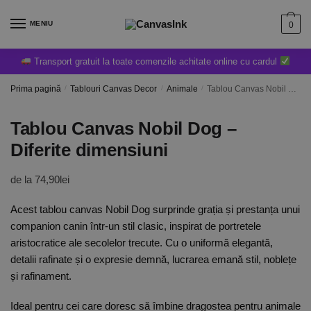
MENIU
0
Transport gratuit la toate comenzile achitate online cu cardul
Prima pagină
/
Tablouri Canvas Decor
/
Animale
/
Tablou Canvas Nobil Dog – Diferite dimensiuni
Tablou Canvas Nobil Dog –
Diferite dimensiuni
de la
74,90
lei
Acest tablou canvas Nobil Dog surprinde grația și prestanța unui
companion canin într-un stil clasic, inspirat de portretele
aristocratice ale secolelor trecute. Cu o uniformă elegantă,
detalii rafinate și o expresie demnă, lucrarea emană stil, noblețe
și rafinament.
Ideal pentru cei care doresc să îmbine dragostea pentru animale