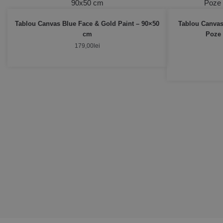
Tablou Canvas Blue Face & Gold Paint – 90×50
Tablou Canvas
cm
Poze 
179,00
lei