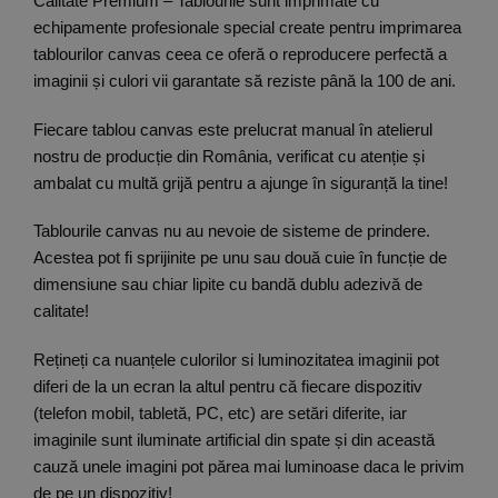
Calitate Premium – Tablourile sunt imprimate cu
echipamente profesionale special create pentru imprimarea
tablourilor canvas ceea ce oferă o reproducere perfectă a
imaginii și culori vii garantate să reziste până la 100 de ani.
Fiecare tablou canvas este prelucrat manual în atelierul
nostru de producție din România, verificat cu atenție și
ambalat cu multă grijă pentru a ajunge în siguranță la tine!
Tablourile canvas nu au nevoie de sisteme de prindere.
Acestea pot fi sprijinite pe unu sau două cuie în funcție de
dimensiune sau chiar lipite cu bandă dublu adezivă de
calitate!
Rețineți ca nuanțele culorilor si luminozitatea imaginii pot
diferi de la un ecran la altul pentru că fiecare dispozitiv
(telefon mobil, tabletă, PC, etc) are setări diferite, iar
imaginile sunt iluminate artificial din spate și din această
cauză unele imagini pot părea mai luminoase daca le privim
de pe un dispozitiv!