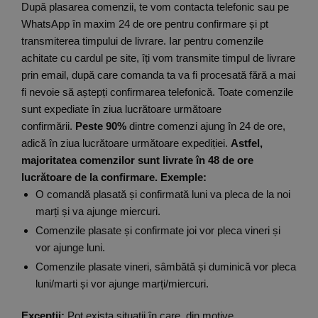
După plasarea comenzii, te vom contacta telefonic sau pe
WhatsApp în maxim 24 de ore pentru confirmare și pt
transmiterea timpului de livrare. Iar pentru comenzile
achitate cu cardul pe site, îți vom transmite timpul de livrare
prin email, după care comanda ta va fi procesată fără a mai
fi nevoie să aștepți confirmarea telefonică. Toate comenzile
sunt expediate în ziua lucrătoare următoare
confirmării.
Peste 90%
dintre comenzi ajung în 24 de ore,
adică în ziua lucrătoare următoare expediției.
Astfel,
majoritatea comenzilor sunt livrate în 48 de ore
lucrătoare de la confirmare.
Exemple:
O comandă plasată și confirmată luni va pleca de la noi
marți și va ajunge miercuri.
Comenzile plasate și confirmate joi vor pleca vineri și
vor ajunge luni.
Comenzile plasate vineri, sâmbătă și duminică vor pleca
luni/marti și vor ajunge marți/miercuri.
Excepții:
Pot exista situații în care, din motive