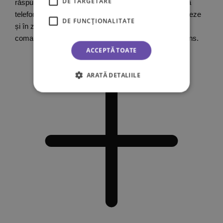
DE TARGETARE
răspunzi colegilor noștri când te contactează sau dacă
telefonul este închis, aceștia vor încerca să te contacteze
DE FUNCŢIONALITATE
și în ziua următoare. Dacă nu se reușește nici atunci,
comanda se va anula și vei primi un email în acest sens.
ACCEPTĂ TOATE
ARATĂ DETALIILE