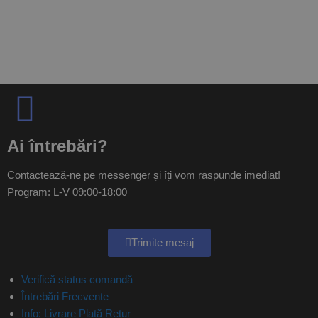
Ai întrebări?
Contactează-ne pe messenger și îți vom raspunde imediat!
Program: L-V 09:00-18:00
Trimite mesaj
Verifică status comandă
Întrebări Frecvente
Info: Livrare Plată Retur