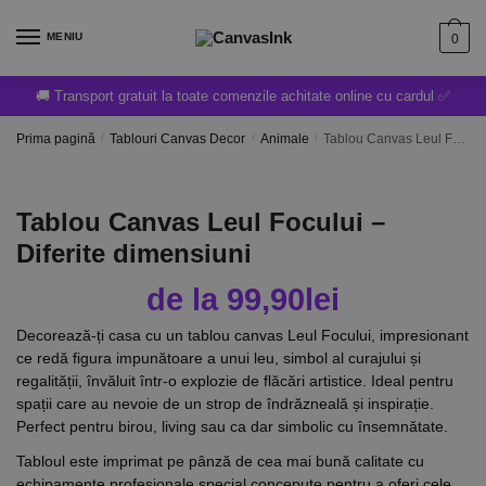
MENIU
0
🚚 Transport gratuit la toate comenzile achitate online cu cardul ✅
Prima pagină
/
Tablouri Canvas Decor
/
Animale
/
Tablou Canvas Leul Focului – Diferite dimensiuni
Tablou Canvas Leul Focului –
Diferite dimensiuni
de la
99,90
lei
Decorează-ți casa cu un tablou canvas Leul Focului, impresionant
ce redă figura impunătoare a unui leu, simbol al curajului și
regalității, învăluit într-o explozie de flăcări artistice. Ideal pentru
spații care au nevoie de un strop de îndrăzneală și inspirație.
Perfect pentru birou, living sau ca dar simbolic cu însemnătate.
Tabloul este imprimat pe pânză de cea mai bună calitate cu
echipamente profesionale special concepute pentru a oferi cele