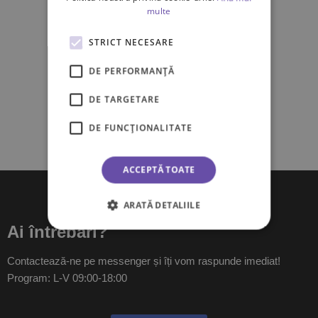
multe
STRICT NECESARE
DE PERFORMANȚĂ
DE TARGETARE
DE FUNCŢIONALITATE
ACCEPTĂ TOATE
ARATĂ DETALIILE
Ai întrebări?
Contactează-ne pe messenger și îți vom raspunde imediat!
Program: L-V 09:00-18:00