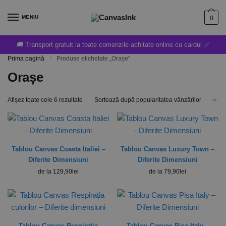
MENIU
0
🚚 Transport gratuit la toate comenzile achitate online cu cardul ✅
Prima pagină
/
Produse etichetate „Orașe”
Orașe
Afișez toate cele 6 rezultate
Tablou Canvas Coasta Italiei –
Tablou Canvas Luxury Town –
Diferite Dimensiuni
Diferite Dimensiuni
de la
129,90
lei
de la
79,90
lei
Tablou Canvas Respirația
Tablou Canvas Pisa Italy –