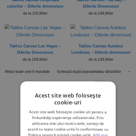
culorilor – Diferite dimensiuni
Diferite Dimensiuni
de la
119,90
lei
de la
109,90
lei
Tablou Canvas Las Vegas –
Tablou Canvas Autobuz
Diferite Dimensiuni
Londonez – Diferite dimensiuni
de la
109,90
lei
de la
109,90
lei
Afișez toate cele 6 rezultate
Acest site web folosește
cookie-uri
Acest site web folosește cookie-uri pentru a
îmbunătăți experiența utilizatorului. Prin
utilizarea site-ului nostru web, sunteți de
acord cu toate cookie-urile în conformitate cu
Politica noastră privind cookie-urile.
Află mai