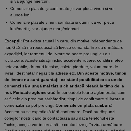
și va ajunge miercuri.
Comenzile plasate și confirmate joi vor pleca vineri și vor
ajunge luni.
Comenzile plasate vineri, sâmbătă și duminică vor pleca
luni/marti și vor ajunge marți/miercuri.
Excepții:
Pot exista situații în care, din motive independente de
noi, GLS să nu reușească să livreze comanda în ziua următoare
expediției, iar termenul de livrare se poate prelungi cu o zi
lucrătoare. Aceste situații includ accidente rutiere, condiții meteo
nefavorabile, drumuri închise, colete pierdute, volum mare de
livrări, destinatar negăsit la adresă etc.
Din aceste motive, timpii
de livrare nu sunt garantați, existând posibilitatea ca unele
comenzi să ajungă mai târziu chiar dacă pleacă la timp de la
noi.
Perioade aglomerate:
În perioadele foarte aglomerate, cum
ar fi cele din preajma sărbătorilor, timpii de confirmare și livrare a
comenzilor se pot prelungi.
Comenzile cu plata ramburs:
Acestea nu se expediază fără confirmare. Dacă nu răspunzi
colegilor noștri când te contactează sau dacă telefonul este
închis, aceștia vor încerca să te contacteze și în ziua următoare.
Dacă nu se reușește nici atunci, comanda se va anula și vei primi