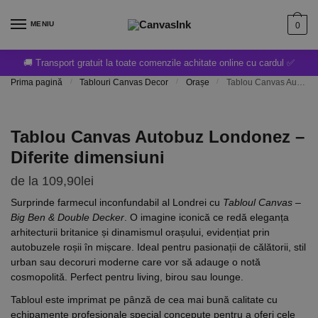
MENIU
0
🚚 Transport gratuit la toate comenzile achitate online cu cardul ✅
Prima pagină
/
Tablouri Canvas Decor
/
Orașe
/
Tablou Canvas Autobuz Londonez – Diferite dimensiuni
Tablou Canvas Autobuz Londonez –
Diferite dimensiuni
de la
109,90
lei
Surprinde farmecul inconfundabil al Londrei cu
Tabloul Canvas –
Big Ben & Double Decker
. O imagine iconică ce redă eleganța
arhitecturii britanice și dinamismul orașului, evidențiat prin
autobuzele roșii în mișcare. Ideal pentru pasionații de călătorii, stil
urban sau decoruri moderne care vor să adauge o notă
cosmopolită. Perfect pentru living, birou sau lounge.
Tabloul este imprimat pe pânză de cea mai bună calitate cu
echipamente profesionale special concepute pentru a oferi cele