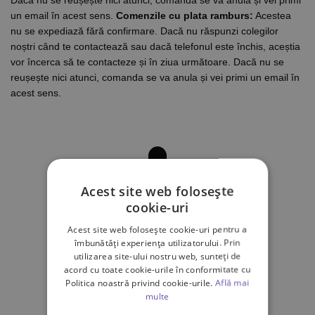
un email în acest sens.
Comenzile cu plata ramburs:
Acestea
nu se expediază fără confirmare. Dacă nu răspunzi colegilor
noștri când te contactează sau dacă telefonul este închis, aceștia
vor încerca să te contacteze și în ziua următoare. Dacă nu se
reușește nici atunci, comanda se va anula și vei primi un email în
acest sens.
Acest site web folosește
cookie-uri
Acest site web folosește cookie-uri pentru a
îmbunătăți experiența utilizatorului. Prin
utilizarea site-ului nostru web, sunteți de
acord cu toate cookie-urile în conformitate cu
Politica noastră privind cookie-urile.
Află mai
multe