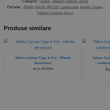
Categorii:
Orașe
,
Tablouri Canvas Decor
Etichete:
40x60
,
60x90
,
80x120
,
Landscape
,
londra
,
Orașe
,
Tablouri Canvas Decor
Produse similare
Tablou Canvas Cigar & Gin – Diferite
Tablou Can
dimensiuni
Landscap
de la
109,90
lei
Ev