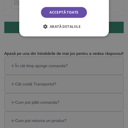
Add photos or video to your review
ACCEPTĂ TOATE
ARATĂ DETALIILE
Submit
Apasă pe una din întrebările de mai jos pentru a vedea răspunsul!
În cât timp ajunge comanda?
Cât costă Transportul?
Cum pot plăti comanda?
Cum pot returna un produs?