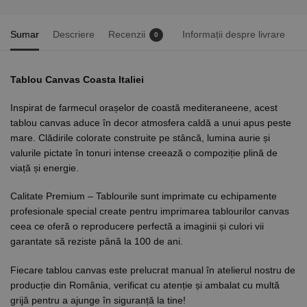
Sumar
Descriere
Recenzii
Informații despre livrare
0
Tablou Canvas Coasta Italiei
Inspirat de farmecul orașelor de coastă mediteraneene, acest
tablou canvas aduce în decor atmosfera caldă a unui apus peste
mare. Clădirile colorate construite pe stâncă, lumina aurie și
valurile pictate în tonuri intense creează o compoziție plină de
viață și energie.
Calitate Premium – Tablourile sunt imprimate cu echipamente
profesionale special create pentru imprimarea tablourilor canvas
ceea ce oferă o reproducere perfectă a imaginii și culori vii
garantate să reziste până la 100 de ani.
Fiecare tablou canvas este prelucrat manual în atelierul nostru de
producție din România, verificat cu atenție și ambalat cu multă
grijă pentru a ajunge în siguranță la tine!