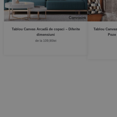
Tablou Canvas Arcadă de copaci – Diferite
Tablou Canvas
dimensiuni
Poze 
de la
109,90
lei