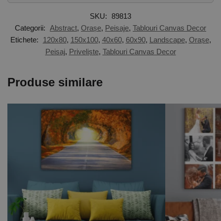
SKU:
89813
Categorii:
Abstract
,
Orașe
,
Peisaje
,
Tablouri Canvas Decor
Etichete:
120x80
,
150x100
,
40x60
,
60x90
,
Landscape
,
Orașe
,
Peisaj
,
Priveliște
,
Tablouri Canvas Decor
Produse similare