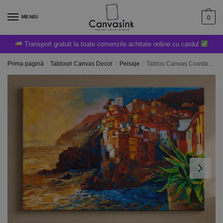
MENIU
0
Transport gratuit la toate comenzile achitate online cu cardul
Prima pagină
/
Tablouri Canvas Decor
/
Peisaje
/
Tablou Canvas Coasta Italiei – Diferite Dimensiuni