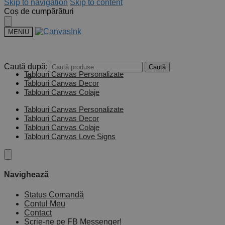
Skip to navigation
Skip to content
Coș de cumpărături
MENIU
Caută după:
Caută
Tablouri Canvas Personalizate
0,00
lei
0
Tablouri Canvas Decor
Tablouri Canvas Colaje
Tablouri Canvas Personalizate
Tablouri Canvas Decor
Tablouri Canvas Colaje
Tablouri Canvas Love Signs
Navighează
Status Comandă
Contul Meu
Contact
Scrie-ne pe FB Messenger!