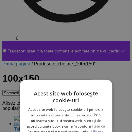
0,00
lei
0
🚚 Transport gratuit la toate comenzile achitate online cu cardul ✅
Prima pagină
/
Produse etichetate „100x150”
100x150
Acest site web folosește
cookie-uri
Afișez toate cele 10 rezultate
Sortat după
popularitate
Acest site web folosește cookie-uri pentru a
îmbunătăți experiența utilizatorului. Prin
utilizarea site-ului nostru web, sunteți de
acord cu toate cookie-urile în conformitate cu
Tablou Canvas Personalizat cu o poză
Politica noastră privind cookie-urile.
Află mai