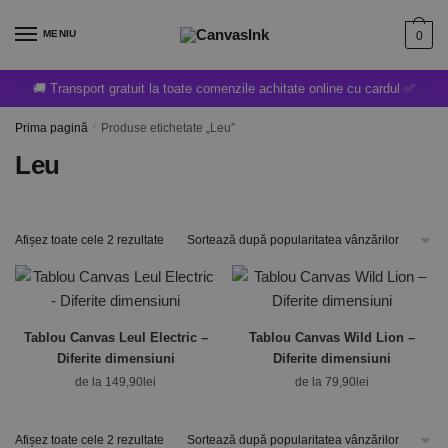
MENIU
0
🚚 Transport gratuit la toate comenzile achitate online cu cardul ✅
Prima pagină
/
Produse etichetate „Leu”
Leu
Afișez toate cele 2 rezultate
Tablou Canvas Leul Electric –
Tablou Canvas Wild Lion –
Diferite dimensiuni
Diferite dimensiuni
de la
149,90
lei
de la
79,90
lei
Afișez toate cele 2 rezultate