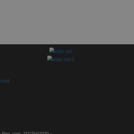
ivind
– Reg. com: J32/754/2020 –