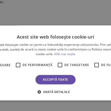
lei
ate cele 2 rezultate
Acest site web folosește cookie-uri
web folosește cookie-uri pentru a îmbunătăți experiența utilizatorului. Prin util
ru web, sunteți de acord cu toate cookie-urile în conformitate cu Politica noast
cookie-urile.
Află mai multe
CESARE
DE PERFORMANȚĂ
DE TARGETARE
DE F
ACCEPTĂ TOATE
ARATĂ DETALIILE