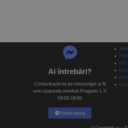
Veri
Într
Info
Ai întrebări?
Crea
Aute
Contactează-ne pe messenger și îți
Con
vom raspunde imediat! Program: L-V
09:00-18:00
Trimite mesaj
© CanvasInk.ro – 2