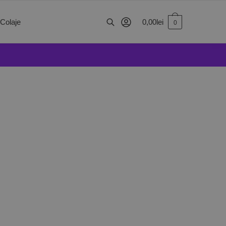
0,00
lei
 Colaje
0