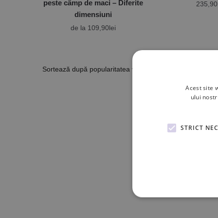
peste câmp de maci – Diferite
235,90
dimensiuni
de la
109,90
lei
Afișez to
Acest site 
ului nost
STRICT NE