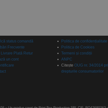
fică status comandă
Politica de confidențialitate
ebări Frecvente
Politica de Cookies
: Livrare Plată Retur
Termeni și condiții
ză un cont
ANPC
ntificare
Citește
OUG nr. 34/2014 pr
tact
drepturile consumatorilor
026 – Un produs creat de Print Box Production SRL CIF: RO42680263 