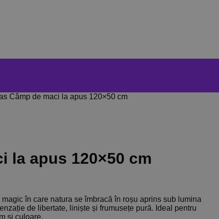
as Câmp de maci la apus 120×50 cm
i la apus 120×50 cm
magic în care natura se îmbracă în roșu aprins sub lumina
senzație de libertate, liniște și frumusețe pură. Ideal pentru
m și culoare.