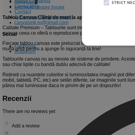
Status Comandă
Recenzii
0
STRICT NE
Contul Meu
Informații despre livrare
Contact
Scrie-ne pe FB Messenger!
Tablou Canvas Câmp de maci la apus
canvasink.ro@gmail.com
Calitate Premium – Tablourile sunt imprimate cu echipamente p
canvas ceea ce oferă o reproducere perfectă a imaginii și culor
Social
Fiecare tablou canvas este prelucrat manual în atelierul nostru
Facebook
multă grijă pentru a ajunge în siguranță la tine!
Instagram
Tablourile canvas nu au nevoie de sisteme de prindere. Acestea
sau chiar lipite cu bandă dublu adezivă de calitate!
Rețineți ca nuanțele culorilor si luminozitatea imaginii pot difer
mobil, tabletă, PC, etc) are setări diferite, iar imaginile sunt i
părea mai luminoase daca le privim de pe un dispozitiv!
Recenzii
There are no reviews yet
Add a review