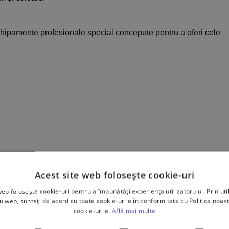
hipamente profesionale special concepute pentru a oferi cele
trebări?
Acest site web folosește cookie-uri
e messenger!
web folosește cookie-uri pentru a îmbunătăți experiența utilizatorului. Prin util
ru web, sunteți de acord cu toate cookie-urile în conformitate cu Politica noast
cookie-urile.
Află mai multe