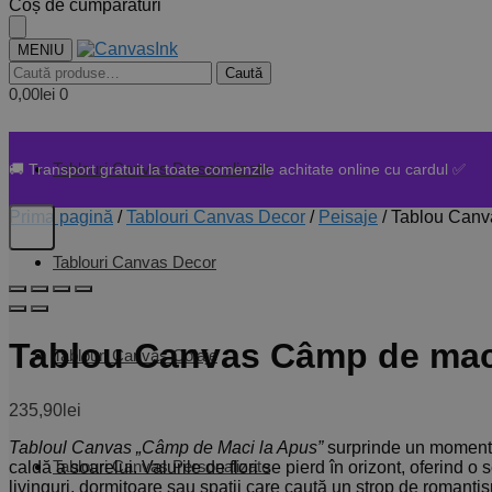
Skip
Skip
Coș de cumpărături
to
to
navigation
content
MENIU
Caută
Caută
după:
0,00
lei
0
Tablouri Canvas Personalizate
🚚 Transport gratuit la toate comenzile achitate online cu cardul ✅
Prima pagină
/
Tablouri Canvas Decor
/
Peisaje
/
Tablou Canv
Tablouri Canvas Decor
Tablou Canvas Câmp de mac
Tablouri Canvas Colaje
235,90
lei
Tabloul Canvas „Câmp de Maci la Apus”
surprinde un moment 
Tablouri Canvas Personalizate
caldă a soarelui. Valurile de flori se pierd în orizont, oferind o 
livinguri, dormitoare sau spații care caută un strop de romantis