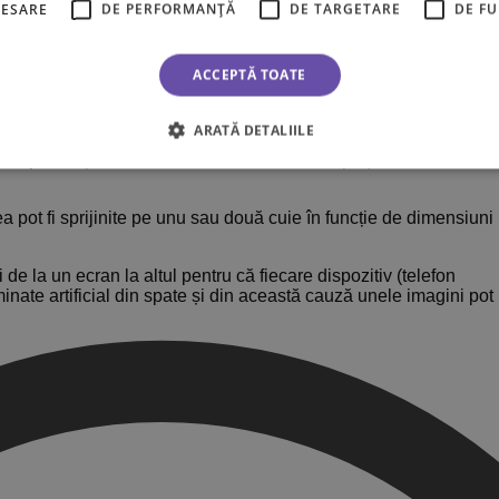
CESARE
DE PERFORMANȚĂ
DE TARGETARE
DE F
ACCEPTĂ TOATE
rofesionale special create pentru imprimarea tablourilor
i vii garantate să reziste până la 100 de ani.
ARATĂ DETALIILE
 de producție din România, verificat cu atenție și ambalat cu
 pot fi sprijinite pe unu sau două cuie în funcție de dimensiuni
i de la un ecran la altul pentru că fiecare dispozitiv (telefon
luminate artificial din spate și din această cauză unele imagini pot