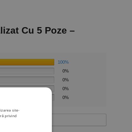
izat Cu 5 Poze –
100%
0%
0%
0%
0%
izarea site-
ră privind