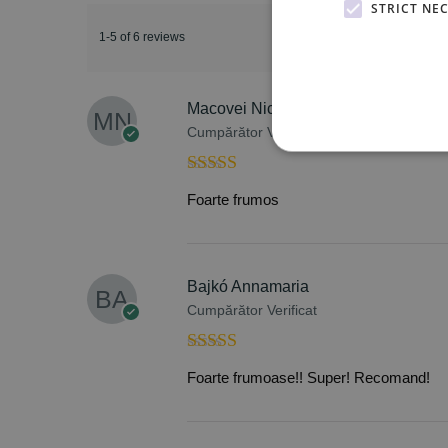
STRICT NE
1-5 of 6 reviews
Macovei Nicolae
Cumpărător Verificat
Evaluat la
5
Foarte frumos
din 5
Bajkó Annamaria
Cumpărător Verificat
Evaluat la
5
Foarte frumoase!! Super! Recomand!
din 5