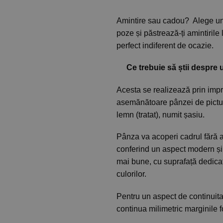
Amintire sau cadou? Alege u
poze și păstrează-ți amintirile 
perfect indiferent de ocazie.
Ce trebuie să știi despre 
Acesta se realizează prin imp
asemănătoare pânzei de pictu
lemn (tratat), numit șasiu.
Pânza va acoperi cadrul fără a
conferind un aspect modern și 
mai bune, cu suprafață dedicată 
culorilor.
Pentru un aspect de continuitat
continua milimetric marginile fo