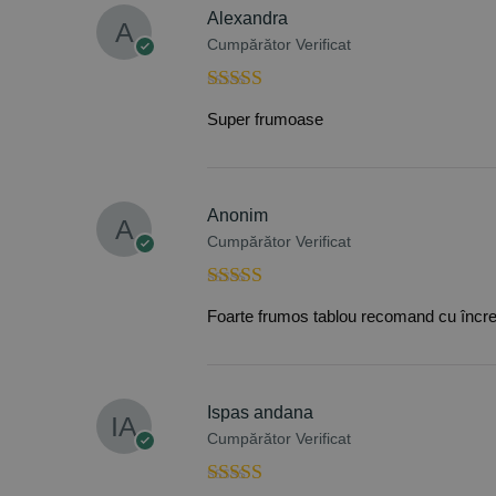
Alexandra
Cumpărător Verificat
Evaluat la
5
Super frumoase
din 5
Anonim
Cumpărător Verificat
Evaluat la
5
Foarte frumos tablou recomand cu încr
din 5
Ispas andana
Cumpărător Verificat