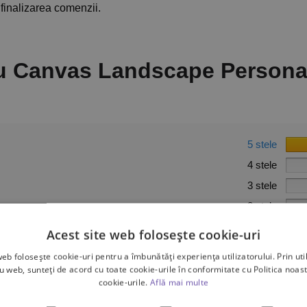
finalizarea comenzii.
u Canvas Landscape Personal
5 stele
4 stele
3 stele
2 stele
1 stea
Acest site web folosește cookie-uri
web folosește cookie-uri pentru a îmbunătăți experiența utilizatorului. Prin util
ru web, sunteți de acord cu toate cookie-urile în conformitate cu Politica noast
cookie-urile.
Află mai multe