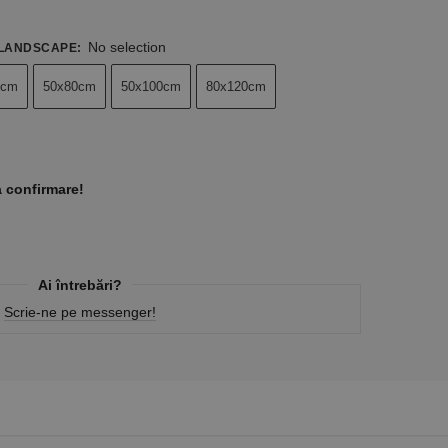
No selection
 LANDSCAPE
:
0cm
50x80cm
50x100cm
80x120cm
a confirmare!
Ai întrebări?
Scrie-ne pe messenger!