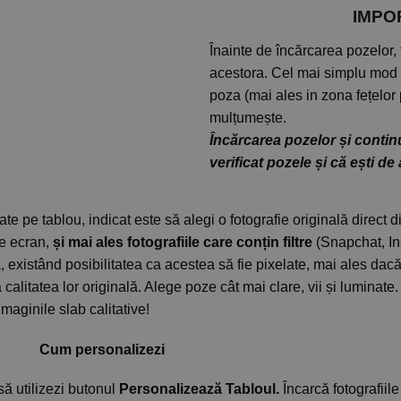
IMPORTA
Înainte de încărcarea pozelor, 
acestora. Cel mai simplu mod p
poza (mai ales in zona fețelor 
mulțumește.
Încărcarea pozelor și contin
verificat pozele și că ești de
e pe tablou, indicat este să alegi o fotografie originală direct di
e ecran,
și mai ales fotografiile care conțin filtre
(Snapchat, Inst
ă, existând posibilitatea ca acestea să fie pixelate, mai ales da
alitatea lor originală. Alege poze cât mai clare, vii și luminate. 
aginile slab calitative!
alizezi
ă utilizezi butonul
Personalizează Tabloul.
Încarcă fotografiil