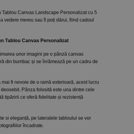
n Tablou Canvas Landscape Personalizat cu 5
la vedere mereu sau îl poți dărui, fiind cadoul
un Tablou Canvas Personalizat
rimarea unor imagini pe o pânză canvas
ră din bumbac și se înrămează pe un cadru de
 mai fi nevoie de o ramă exterioară, acest lucru
deosebit. Pânza folosită este una dintre cele
tipăririi ce oferă fidelitate și rezistență
e si eleganță, pe lateralele tabloului se vor
tografiilor încadrate.