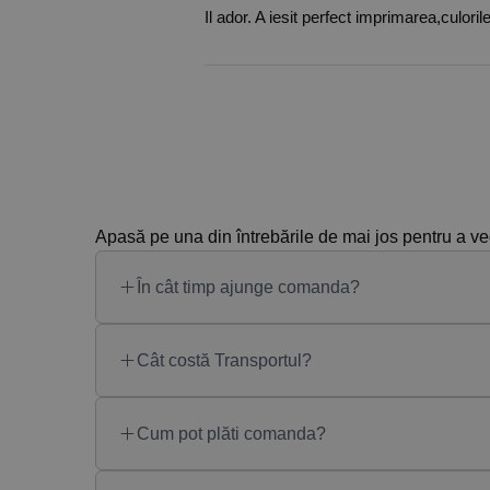
Evaluat la
5
Il ador. A iesit perfect imprimarea,culoril
din 5
Apasă pe una din întrebările de mai jos pentru a v
În cât timp ajunge comanda?
Cât costă Transportul?
Cum pot plăti comanda?