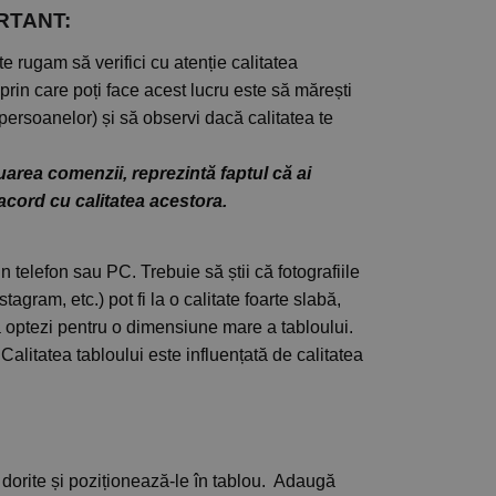
NT:
te rugam să verifici cu atenție calitatea
rin care poți face acest lucru este să mărești
persoanelor) și să observi dacă calitatea te
uarea comenzii, reprezintă faptul că ai
 acord cu calitatea acestora.
n telefon sau PC. Trebuie să știi că fotografiile
agram, etc.) pot fi la o calitate foarte slabă,
că optezi pentru o dimensiune mare a tabloului.
Calitatea tabloului este influențată de calitatea
e dorite și poziționează-le în tablou. Adaugă