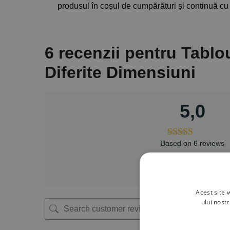
produsul în coșul de cumpărături și continuă cu 
6 recenzii pentru
Tablo
Diferite Dimensiuni
5,0
Based on 6 reviews
Adaugă o recenzie
Acest site 
ului nost