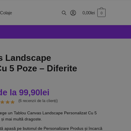
0,00
lei
 Colaje
0
s Landscape
u 5 Poze – Diferite
de la
99,90
lei
(
6
recenzii de la clienți)
? Alege un Tablou Canvas Landscape Personalizat Cu 5
 și mai multă dragoste.
tă apasă pe butonul de Personalizare Produs și încarcă