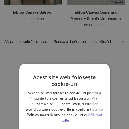
Tablou Canvas Batroom
Tablou Canvas Superman
Money – Diferite Dimensiuni
de la
99,90
lei
de la
109,90
lei
Afișez toate cele 2 rezultate
Acest site web folosește
cookie-uri
Acest site web folosește cookie-uri pentru a
îmbunătăți experiența utilizatorului. Prin
utilizarea site-ului nostru web, sunteți de
acord cu toate cookie-urile în conformitate cu
Politica noastră privind cookie-urile.
Află mai
multe