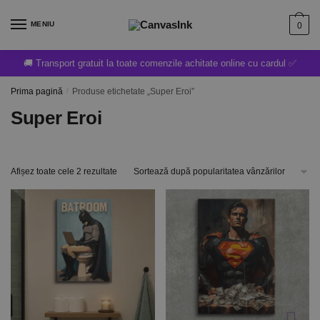
MENIU
0
🚚 Transport gratuit la toate comenzile achitate online cu cardul ✅
Prima pagină
/
Produse etichetate „Super Eroi”
Super Eroi
Afișez toate cele 2 rezultate