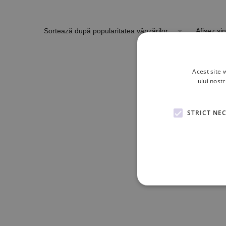
Afișez sin
Acest site 
ului nost
STRICT NE