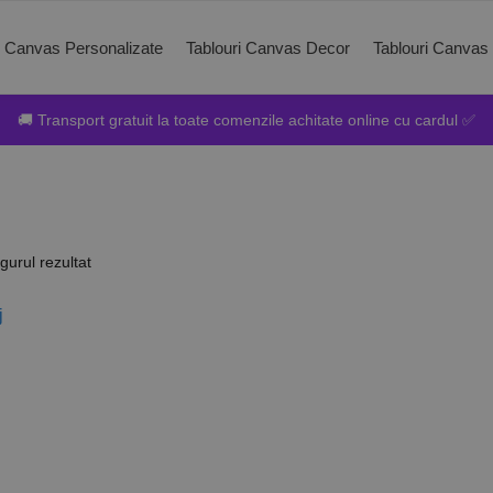
i Canvas Personalizate
Tablouri Canvas Decor
Tablouri Canvas
🚚 Transport gratuit la toate comenzile achitate online cu cardul ✅
gurul rezultat