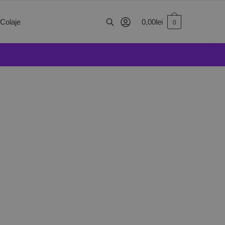
0,00
lei
 Colaje
0