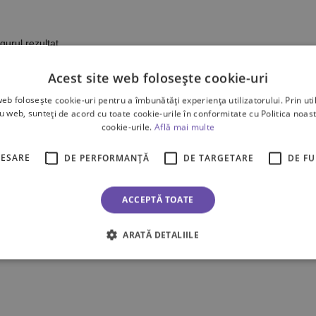
gurul rezultat
Acest site web folosește cookie-uri
web folosește cookie-uri pentru a îmbunătăți experiența utilizatorului. Prin util
ru web, sunteți de acord cu toate cookie-urile în conformitate cu Politica noast
cookie-urile.
Află mai multe
CESARE
DE PERFORMANȚĂ
DE TARGETARE
DE F
ACCEPTĂ TOATE
ARATĂ DETALIILE