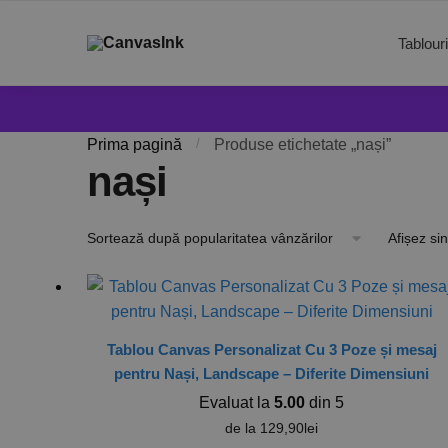
Tablour
Prima pagină
/
Produse etichetate „nași”
nași
Afișez sin
Tablou Canvas Personalizat Cu 3 Poze și mesaj
pentru Nași, Landscape – Diferite Dimensiuni
Evaluat la
5.00
din 5
de la
129,90
lei