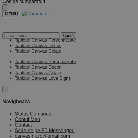
Skip
Skip
Coș de cumpărături
to
to
navigation
content
MENIU
Caută
Caută
Tablouri Canvas Personalizate
după:
0,00
lei
0
Tablouri Canvas Decor
Tablouri Canvas Colaje
Tablouri Canvas Personalizate
Tablouri Canvas Decor
Tablouri Canvas Colaje
Tablouri Canvas Love Signs
Navighează
Status Comandă
Contul Meu
Contact
Scrie-ne pe FB Messenger!
canvasink.ro@gmail.com