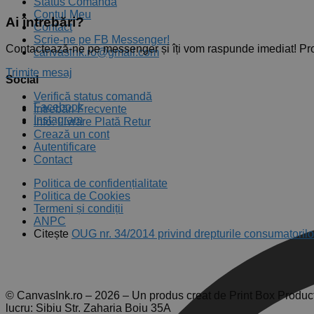
Status Comandă
Contul Meu
Ai întrebări?
Contact
Scrie-ne pe FB Messenger!
Contactează-ne pe messenger și îți vom raspunde imediat! Pr
canvasink.ro@gmail.com
Trimite mesaj
Social
Verifică status comandă
Facebook
Întrebări Frecvente
Instagram
Info: Livrare Plată Retur
Crează un cont
Autentificare
Contact
Politica de confidențialitate
Politica de Cookies
Termeni și condiții
ANPC
Citește
OUG nr. 34/2014 privind drepturile consumatorilo
© CanvasInk.ro – 2026 – Un produs creat de Print Box Produc
lucru: Sibiu Str. Zaharia Boiu 35A