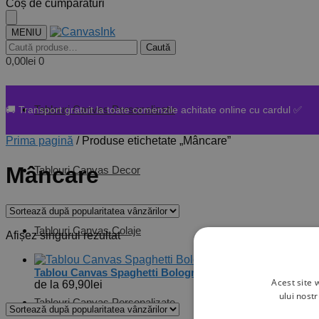
Skip
Skip
Coș de cumpărături
to
to
navigation
content
MENIU
Caută
Caută
după:
0,00
lei
0
Tablouri Canvas Personalizate
🚚 Transport gratuit la toate comenzile achitate online cu cardul ✅
Prima pagină
/
Produse etichetate „Mâncare”
Mâncare
Tablouri Canvas Decor
Tablouri Canvas Colaje
Afișez singurul rezultat
Tablou Canvas Spaghetti Bolognese – Diferite Dimensiun
Acest site 
de la
69,90
lei
ului nost
Tablouri Canvas Personalizate