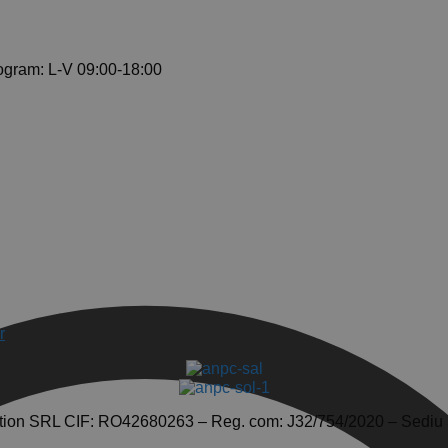
ogram: L-V 09:00-18:00
r
tion SRL CIF: RO42680263 – Reg. com: J32/754/2020 – Sediu So