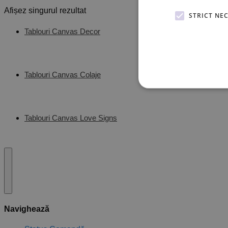
Afișez singurul rezultat
STRICT NE
Tablouri Canvas Decor
Tablouri Canvas Colaje
Tablouri Canvas Love Signs
Navighează