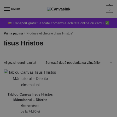
MENIU
0
Transport gratuit la toate comenzile achitate online cu cardul
Prima pagină
/
Produse etichetate „Iisus Hristos”
Iisus Hristos
Afișez singurul rezultat
Tablou Canvas Iisus Hristos
Mântuitorul – Diferite
dimensiuni
de la
74,90
lei