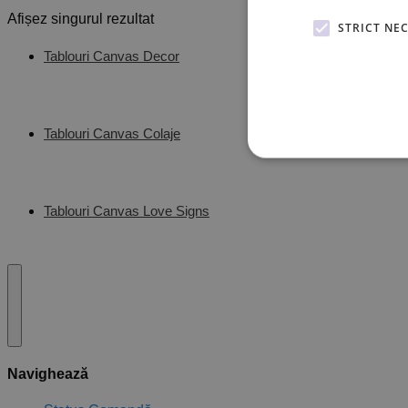
Afișez singurul rezultat
STRICT NE
Tablouri Canvas Decor
Tablouri Canvas Colaje
Tablouri Canvas Love Signs
Navighează