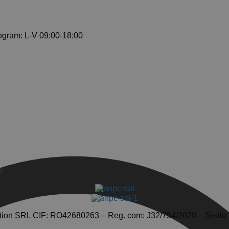
ogram: L-V 09:00-18:00
r
tion SRL CIF: RO42680263 – Reg. com: J32/754/2020 – Sediu So