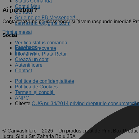
Status Comandă
Contul Meu
Ai întrebări?
Contact
Scrie-ne pe FB Messenger!
Contactează-ne pe messenger și îți vom raspunde imediat! Pr
canvasink.ro@gmail.com
Trimite mesaj
Social
Verifică status comandă
Facebook
Întrebări Frecvente
Instagram
Info: Livrare Plată Retur
Crează un cont
Autentificare
Contact
Politica de confidențialitate
Politica de Cookies
Termeni și condiții
ANPC
Citește
OUG nr. 34/2014 privind drepturile consumatorilo
© CanvasInk.ro – 2026 – Un produs creat de Print Box Produc
lucru: Sibiu Str. Zaharia Boiu 35A