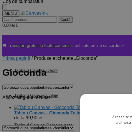
Skip
Skip
Coș de cumpărături
to
to
navigation
content
MENIU
Caută
Caută
după:
0,00
lei
0
Tablouri Canvas Personalizate
🚚 Transport gratuit la toate comenzile achitate online cu cardul ✅
Prima pagină
/
Produse etichetate „Gioconda”
Gioconda
Tablouri Canvas Decor
Tablouri Canvas Colaje
Afișez singurul rezultat
Tablou Canvas – Gioconda Toilet Paper
Acest site 
de la
99,90
lei
ului nost
Tablouri Canvas Personalizate