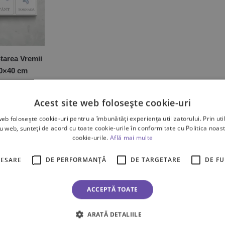
tarea Vremii
60×40 cm
lei
Acest site web folosește cookie-uri
web folosește cookie-uri pentru a îmbunătăți experiența utilizatorului. Prin util
ate cele 2 rezultate
ru web, sunteți de acord cu toate cookie-urile în conformitate cu Politica noast
cookie-urile.
Află mai multe
CESARE
DE PERFORMANȚĂ
DE TARGETARE
DE F
ACCEPTĂ TOATE
ARATĂ DETALIILE