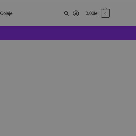
0,00
lei
 Colaje
0