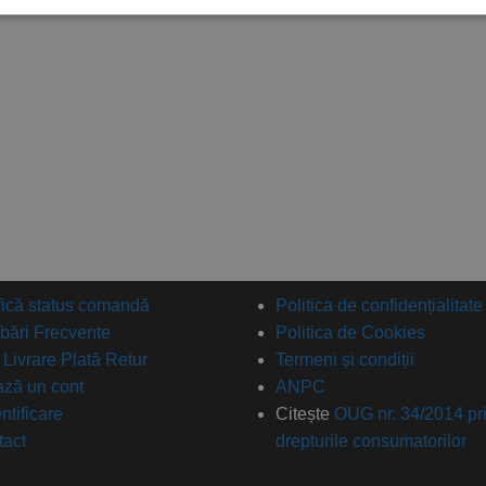
fică status comandă
Politica de confidențialitate
ebări Frecvente
Politica de Cookies
: Livrare Plată Retur
Termeni și condiții
ză un cont
ANPC
ntificare
Citește
OUG nr. 34/2014 pr
tact
drepturile consumatorilor