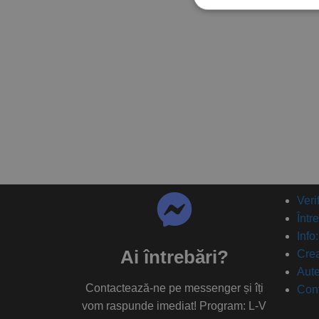
Veri
Într
Info
Ai întrebări?
Crea
Aute
Contactează-ne pe messenger și îți
Con
vom raspunde imediat! Program: L-V