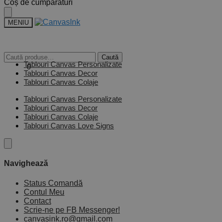
Skip
Skip
Coș de cumpărături
to
to
navigation
content
MENIU
Caută
Caută
Tablouri Canvas Personalizate
după:
0,00
lei
0
Tablouri Canvas Decor
Tablouri Canvas Colaje
Tablouri Canvas Personalizate
Tablouri Canvas Decor
Tablouri Canvas Colaje
Tablouri Canvas Love Signs
Navighează
Status Comandă
Contul Meu
Contact
Scrie-ne pe FB Messenger!
canvasink.ro@gmail.com