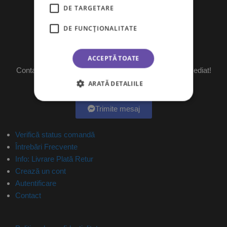
DE TARGETARE
DE FUNCŢIONALITATE
Ai întrebări?
ACCEPTĂ TOATE
Contactează-ne pe messenger și îți vom raspunde imediat!
Program: L-V 09:00-18:00
ARATĂ DETALIILE
Trimite mesaj
Verifică status comandă
Întrebări Frecvente
Info: Livrare Plată Retur
Crează un cont
Autentificare
Contact