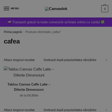
MENIU
0
Transport gratuit la toate comenzile achitate online cu cardul
Prima pagină
/
Produse etichetate „cafea”
cafea
Afișez singurul rezultat
Tablou Canvas Caffe Latte –
Diferite Dimensiuni
de la
69,90
lei
Afișez singurul rezultat