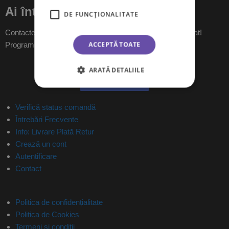
Ai întrebări?
DE FUNCŢIONALITATE
Contactează-ne pe messenger și îți vom raspunde imediat!
ACCEPTĂ TOATE
Program: L-V 09:00-18:00
ARATĂ DETALIILE
Trimite mesaj
Verifică status comandă
Întrebări Frecvente
Info: Livrare Plată Retur
Crează un cont
Autentificare
Contact
Politica de confidențialitate
Politica de Cookies
Termeni și condiții