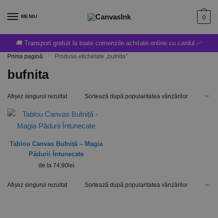
MENIU
0
🚚 Transport gratuit la toate comenzile achitate online cu cardul ✅
Prima pagină
/
Produse etichetate „bufnita”
bufnita
Afișez singurul rezultat
Tablou Canvas Bufniță – Magia
Pădurii Întunecate
de la
74,90
lei
Afișez singurul rezultat