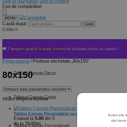
Skip to navigation
Skip to content
Coș de cumpărături
MENIU
Caută după:
Caută
0,00
lei
0
Tablouri Canvas Personalizate
🚚 Transport gratuit la toate comenzile achitate online cu cardul ✅
Prima pagină
/
Produse etichetate „80x150”
80x150
Tablouri Canvas Decor
Tablouri Canvas Colaje
Afișez singurul rezultat
Tablou Canvas Personalizat cu o poză Landscape – Diferi
Acest site 
Evaluat la
5.00
din 5
ului nost
de la
79,90
lei
Tablouri Canvas Personalizate