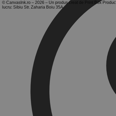
© CanvasInk.ro – 2026 – Un produs creat de Print Box Produc
lucru: Sibiu Str. Zaharia Boiu 35A