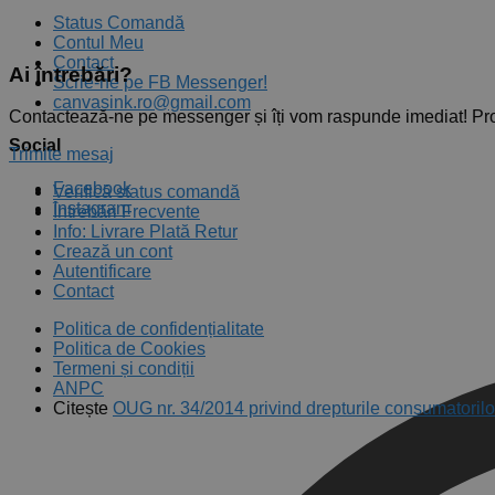
Status Comandă
Contul Meu
Contact
Ai întrebări?
Scrie-ne pe FB Messenger!
canvasink.ro@gmail.com
Contactează-ne pe messenger și îți vom raspunde imediat! Pr
Social
Trimite mesaj
Facebook
Verifică status comandă
Instagram
Întrebări Frecvente
Info: Livrare Plată Retur
Crează un cont
Autentificare
Contact
Politica de confidențialitate
Politica de Cookies
Termeni și condiții
ANPC
Citește
OUG nr. 34/2014 privind drepturile consumatorilo