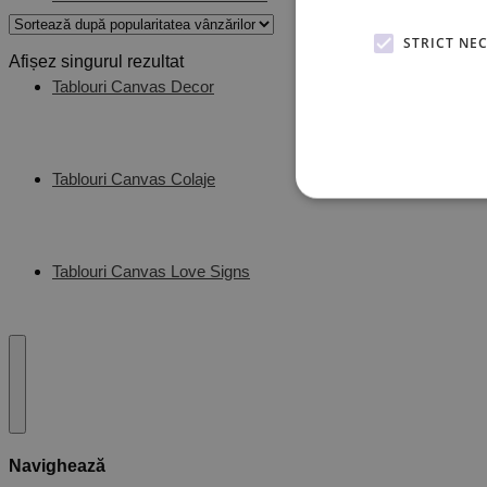
STRICT NE
Afișez singurul rezultat
Tablouri Canvas Decor
Tablouri Canvas Colaje
Tablouri Canvas Love Signs
Navighează