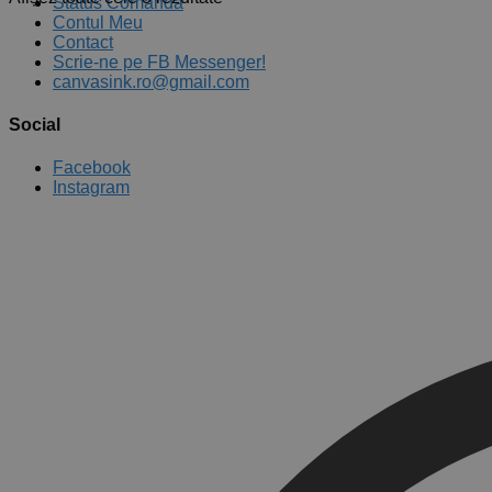
Status Comandă
după
Contul Meu
popularitate
Contact
Scrie-ne pe FB Messenger!
canvasink.ro@gmail.com
Social
Facebook
Instagram