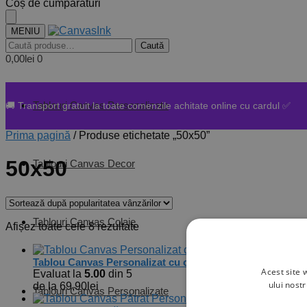
Skip
Skip
Coș de cumpărături
to
to
navigation
content
MENIU
Caută
Caută
după:
0,00
lei
0
Tablouri Canvas Personalizate
🚚 Transport gratuit la toate comenzile achitate online cu cardul ✅
Prima pagină
/
Produse etichetate „50x50”
50x50
Tablouri Canvas Decor
Tablouri Canvas Colaje
Sortat
Afișez toate cele 8 rezultate
după
popularitate
Tablou Canvas Personalizat cu o poză Pătrat – Diferite d
Acest site 
Evaluat la
5.00
din 5
ului nost
de la
69,90
lei
Tablouri Canvas Personalizate