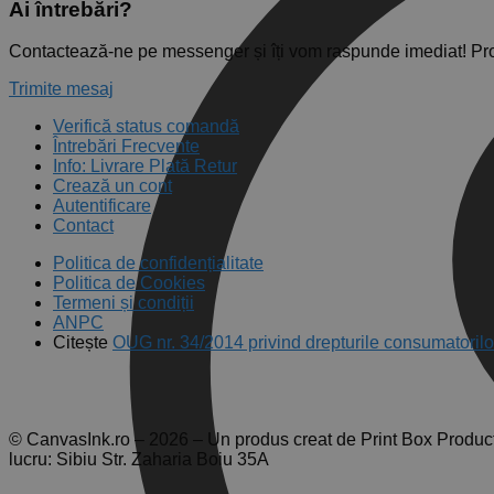
Ai întrebări?
Contactează-ne pe messenger și îți vom raspunde imediat! Pr
Trimite mesaj
Verifică status comandă
Întrebări Frecvente
Info: Livrare Plată Retur
Crează un cont
Autentificare
Contact
Politica de confidențialitate
Politica de Cookies
Termeni și condiții
ANPC
Citește
OUG nr. 34/2014 privind drepturile consumatorilo
© CanvasInk.ro – 2026 – Un produs creat de Print Box Produc
lucru: Sibiu Str. Zaharia Boiu 35A