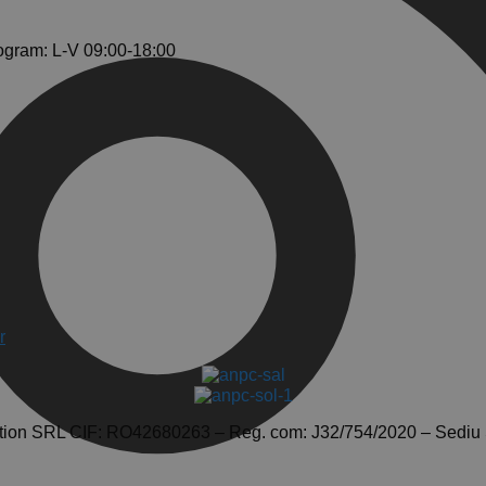
ogram: L-V 09:00-18:00
r
tion SRL CIF: RO42680263 – Reg. com: J32/754/2020 – Sediu So