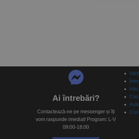
Veri
Într
Info
Ai întrebări?
Crea
Aute
Contactează-ne pe messenger și îți
Con
vom raspunde imediat! Program: L-V
09:00-18:00