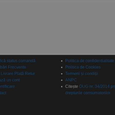
fică status comandă
Politica de confidențialitate
ebări Frecvente
Politica de Cookies
: Livrare Plată Retur
Termeni și condiții
ză un cont
ANPC
ntificare
Citește
OUG nr. 34/2014 pr
tact
drepturile consumatorilor