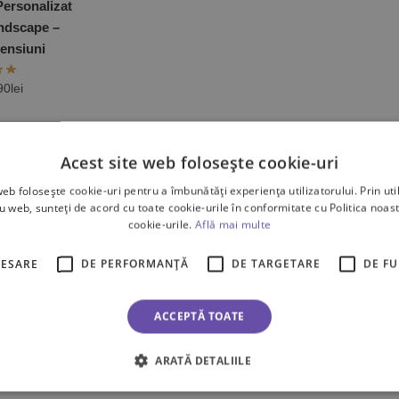
ersonalizat
ndscape –
mensiuni
90
lei
Acest site web folosește cookie-uri
ate cele 2 rezultate
web folosește cookie-uri pentru a îmbunătăți experiența utilizatorului. Prin util
ru web, sunteți de acord cu toate cookie-urile în conformitate cu Politica noast
cookie-urile.
Află mai multe
CESARE
DE PERFORMANȚĂ
DE TARGETARE
DE F
ACCEPTĂ TOATE
ARATĂ DETALIILE