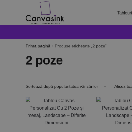
Tablour
Prima pagină
/
Produse etichetate „2 poze”
2 poze
Afișez to