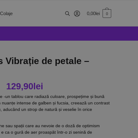
0,00
lei
 Colaje
0
 Vibrație de petale –
129,90
lei
e -un tablou care radiază culoare, prospețime și bună
 în nuanțe intense de galben și fucsia, creează un contrast
, aducând un strop de natură și veselie în orice
rne sau spații care au nevoie de o doză de optimism
ui e ca o gură de aer proaspăt într-o zi senină de