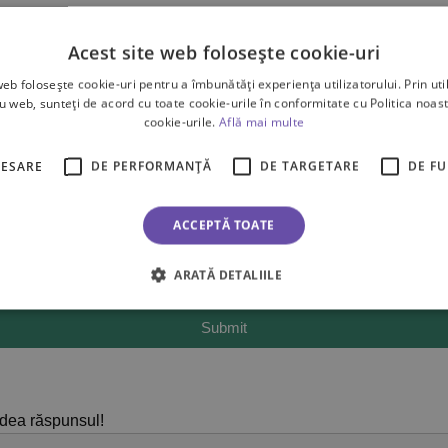
Acest site web folosește cookie-uri
web folosește cookie-uri pentru a îmbunătăți experiența utilizatorului. Prin util
ru web, sunteți de acord cu toate cookie-urile în conformitate cu Politica noast
Name
Email
cookie-urile.
Află mai multe
CESARE
DE PERFORMANȚĂ
DE TARGETARE
DE F
ACCEPTĂ TOATE
Add photos or video to your review
ARATĂ DETALIILE
Submit
edea răspunsul!