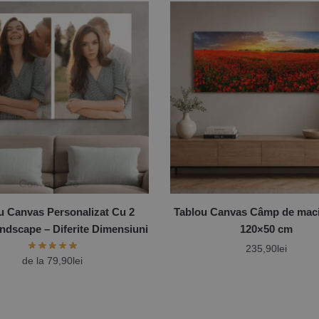
u Canvas Personalizat Cu 2
Tablou Canvas Câmp de maci
ndscape – Diferite Dimensiuni
120×50 cm
235,90
lei
de la
79,90
lei