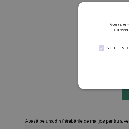
Acest site 
ului nost
STRICT NE
Apasă pe una din întrebările de mai jos pentru a v