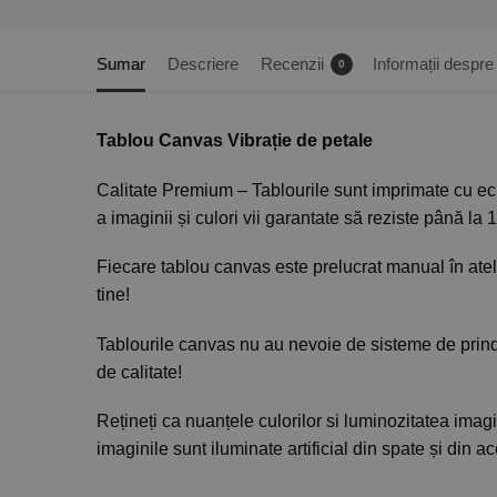
Sumar
Descriere
Recenzii
Informații despre 
0
Tablou Canvas Vibrație de petale
Calitate Premium – Tablourile sunt imprimate cu ec
a imaginii și culori vii garantate să reziste până la 
Fiecare tablou canvas este prelucrat manual în ateli
tine!
Tablourile canvas nu au nevoie de sisteme de prinde
de calitate!
Rețineți ca nuanțele culorilor si luminozitatea imagini
imaginile sunt iluminate artificial din spate și din