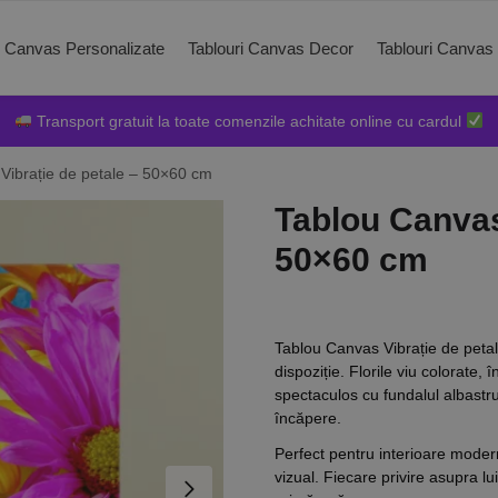
i Canvas Personalizate
Tablouri Canvas Decor
Tablouri Canvas
Transport gratuit la toate comenzile achitate online cu cardul
Vibrație de petale – 50×60 cm
Tablou Canvas
50×60 cm
Tablou Canvas Vibrație de petal
dispoziție. Florile viu colorate,
spectaculos cu fundalul albastru
încăpere.
Perfect pentru interioare mode
vizual. Fiecare privire asupra l