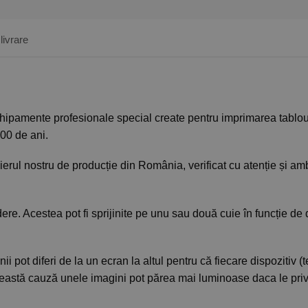
livrare
hipamente profesionale special create pentru imprimarea tablou
100 de ani.
erul nostru de producție din România, verificat cu atenție și amb
re. Acestea pot fi sprijinite pe unu sau două cuie în funcție d
i pot diferi de la un ecran la altul pentru că fiecare dispozitiv (te
 această cauză unele imagini pot părea mai luminoase daca le priv