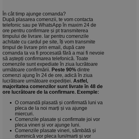
În cât timp ajunge comanda?
După plasarea comenzii, te vom contacta
telefonic sau pe WhatsApp în maxim 24 de
ore pentru confirmare și pt transmiterea
timpului de livrare. Iar pentru comenzile
achitate cu cardul pe site, îți vom transmite
timpul de livrare prin email, după care
comanda ta va fi procesată fără a mai fi nevoie
să aștepți confirmarea telefonică. Toate
comenzile sunt expediate în ziua lucrătoare
următoare confirmării.
Peste 90%
dintre
comenzi ajung în 24 de ore, adică în ziua
lucrătoare următoare expediției.
Astfel,
majoritatea comenzilor sunt livrate în 48 de
ore lucrătoare de la confirmare.
Exemple:
O comandă plasată și confirmată luni va
pleca de la noi marți și va ajunge
miercuri.
Comenzile plasate și confirmate joi vor
pleca vineri și vor ajunge luni.
Comenzile plasate vineri, sâmbătă și
duminică vor pleca luni/marti și vor