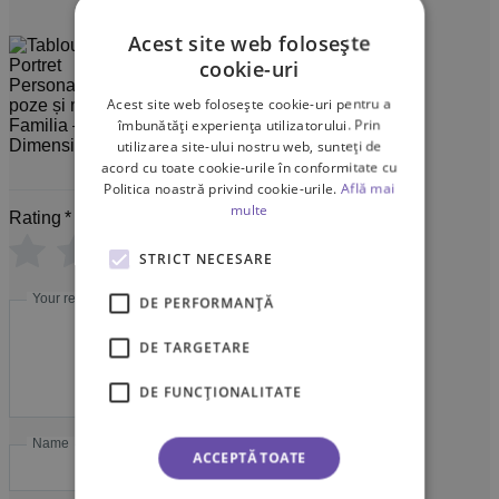
Portret
Acest site web folosește
Personalizat cu 6
cookie-uri
poze și mesaj,
Acest site web folosește cookie-uri pentru a
Familia – Diferite
îmbunătăți experiența utilizatorului. Prin
Dimensiuni
utilizarea site-ului nostru web, sunteți de
acord cu toate cookie-urile în conformitate cu
Politica noastră privind cookie-urile.
Află mai
multe
Rating
*
0/5
STRICT NECESARE
Your review
DE PERFORMANȚĂ
DE TARGETARE
DE FUNCŢIONALITATE
Name
Email
ACCEPTĂ TOATE