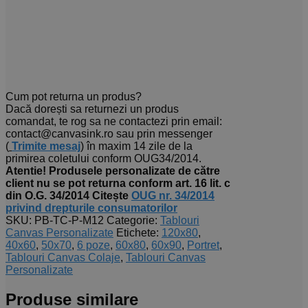
Cum pot returna un produs?
Dacă dorești sa returnezi un produs
comandat, te rog sa ne contactezi prin email:
contact@canvasink.ro sau prin messenger
(
Trimite mesaj
) în maxim 14 zile de la
primirea coletului conform OUG34/2014.
Atentie! Produsele personalizate de către
client nu se pot returna conform art. 16 lit. c
din O.G. 34/2014
Citește
OUG nr. 34/2014
privind drepturile consumatorilor
SKU:
PB-TC-P-M12
Categorie:
Tablouri
Canvas Personalizate
Etichete:
120x80
,
40x60
,
50x70
,
6 poze
,
60x80
,
60x90
,
Portret
,
Tablouri Canvas Colaje
,
Tablouri Canvas
Personalizate
Produse similare