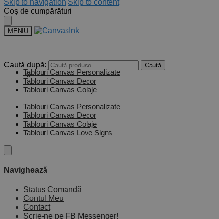
Skip to navigation
Skip to content
Coș de cumpărături
MENIU
Caută după:
Caută
Tablouri Canvas Personalizate
0,00
lei
0
Tablouri Canvas Decor
Tablouri Canvas Colaje
Tablouri Canvas Personalizate
Tablouri Canvas Decor
Tablouri Canvas Colaje
Tablouri Canvas Love Signs
Navighează
Status Comandă
Contul Meu
Contact
Scrie-ne pe FB Messenger!