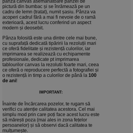
pânză canvas asemănătoare pânzei de
pictură din bumbac și se înrămează pe un
cadru de lemn (tratat), numit șasiu. Pânza va
acoperi cadrul fără a mai fi nevoie de o ramă
exterioară, acest lucru conferind un aspect
modern și deosebit.
Pânza folosită este una dintre cele mai bune,
cu suprafață dedicată tipăririi la rezoluții mari
ce oferă fidelitate și rezistență culorilor, iar
imprimarea se realizează cu echipamente
profesionale, dedicate pt imprimarea
tablourilor canvas la rezolutii foarte mari, ceea
ce oferă o reproducere perfectă a fotografiei și
o rezistență in timp a culorilor de până la
100
de ani
!
IMPORTANT:
Înainte de încărcarea pozelor, te rugam să
verifici cu atenție calitatea acestora. Cel mai
simplu mod prin care poți face acest lucru este
să mărești poza (mai ales in zona fețelor
persoanelor) și să observi dacă calitatea te
mulțumește.