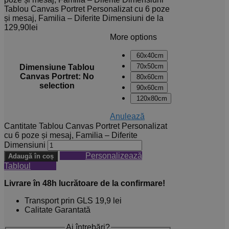
Tablou Canvas Portret Personalizat cu 6 poze
și mesaj, Familia – Diferite Dimensiuni
de la
129,90
lei
More options
60x40cm
70x50cm
Dimensiune Tablou
Canvas Portret
:
No
80x60cm
selection
90x60cm
120x80cm
Anulează
Cantitate Tablou Canvas Portret Personalizat
cu 6 poze și mesaj, Familia – Diferite
Dimensiuni
Personalizează
Adaugă în coș
Tabloul
Livrare în 48h lucrătoare de la confirmare!
Transport prin GLS 19,9 lei
Calitate Garantată
Ai întrebări?