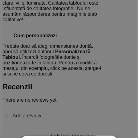
clare, vii și luminate. Calitatea tabloului este
influențată de calitatea fotografiei. Nu ne
asumăm răspunderea pentru imaginile slab
calitative!
Cum personalizezi
Trebuie doar să alegi dimensiunea dorită,
apoi să utilizezi butonul
Personalizează
Tabloul.
Încarcă fotografiile dorite și
poziționează-le în tablou. Pentru a modifica
mesajul din exemplu, click pe acesta, șterge-l
și scrie ceea ce dorești.
Recenzii
There are no reviews yet
Add a review
Tablou Canvas