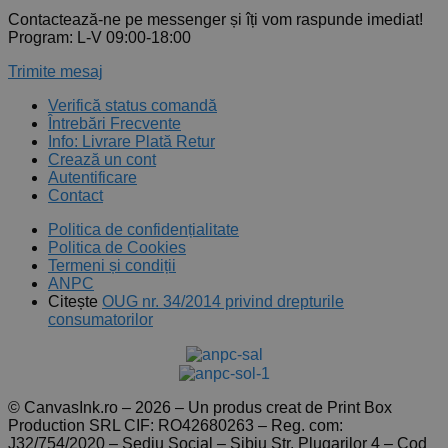
Contactează-ne pe messenger și îți vom raspunde imediat!
Program: L-V 09:00-18:00
Trimite mesaj
Verifică status comandă
Întrebări Frecvente
Info: Livrare Plată Retur
Crează un cont
Autentificare
Contact
Politica de confidențialitate
Politica de Cookies
Termeni și condiții
ANPC
Citește
OUG nr. 34/2014 privind drepturile
consumatorilor
© CanvasInk.ro – 2026 – Un produs creat de Print Box
Production SRL CIF: RO42680263 – Reg. com:
J32/754/2020 – Sediu Social – Sibiu Str. Plugarilor 4 – Cod