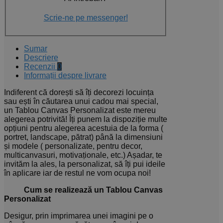
Scrie-ne pe messenger!
Sumar
Descriere
Recenzii
0
Informații despre livrare
Indiferent că dorești să îți decorezi locuința
sau ești în căutarea unui cadou mai special,
un Tablou Canvas Personalizat este mereu
alegerea potrivită! Îți punem la dispoziție multe
opțiuni pentru alegerea acestuia de la forma (
portret, landscape, pătrat) până la dimensiuni
și modele ( personalizate, pentru decor,
multicanvasuri, motivaționale, etc.) Așadar, te
invităm la ales, la personalizat, să îți pui ideile
în aplicare iar de restul ne vom ocupa noi!
Cum se realizează un Tablou Canvas
Personalizat
Desigur, prin imprimarea unei imagini pe o