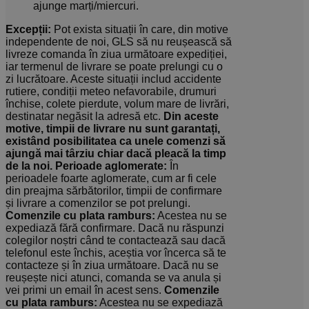
ajunge marți/miercuri.
Excepții:
Pot exista situații în care, din motive
independente de noi, GLS să nu reușească să
livreze comanda în ziua următoare expediției,
iar termenul de livrare se poate prelungi cu o
zi lucrătoare. Aceste situații includ accidente
rutiere, condiții meteo nefavorabile, drumuri
închise, colete pierdute, volum mare de livrări,
destinatar negăsit la adresă etc.
Din aceste
motive, timpii de livrare nu sunt garantați,
existând posibilitatea ca unele comenzi să
ajungă mai târziu chiar dacă pleacă la timp
de la noi.
Perioade aglomerate:
În
perioadele foarte aglomerate, cum ar fi cele
din preajma sărbătorilor, timpii de confirmare
și livrare a comenzilor se pot prelungi.
Comenzile cu plata ramburs:
Acestea nu se
expediază fără confirmare. Dacă nu răspunzi
colegilor noștri când te contactează sau dacă
telefonul este închis, aceștia vor încerca să te
contacteze și în ziua următoare. Dacă nu se
reușește nici atunci, comanda se va anula și
vei primi un email în acest sens.
Comenzile
cu plata ramburs:
Acestea nu se expediază