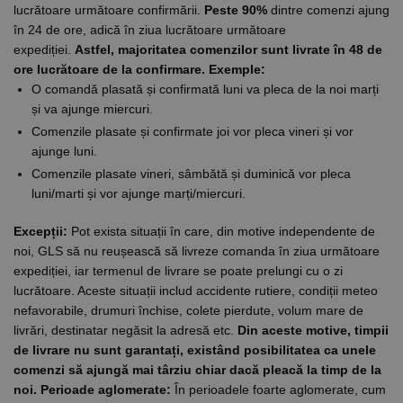
lucrătoare următoare confirmării.
Peste 90%
dintre comenzi ajung
în 24 de ore, adică în ziua lucrătoare următoare
expediției.
Astfel, majoritatea comenzilor sunt livrate în 48 de
ore lucrătoare de la confirmare.
Exemple:
O comandă plasată și confirmată luni va pleca de la noi marți
și va ajunge miercuri.
Comenzile plasate și confirmate joi vor pleca vineri și vor
ajunge luni.
Comenzile plasate vineri, sâmbătă și duminică vor pleca
luni/marti și vor ajunge marți/miercuri.
Excepții:
Pot exista situații în care, din motive independente de
noi, GLS să nu reușească să livreze comanda în ziua următoare
expediției, iar termenul de livrare se poate prelungi cu o zi
lucrătoare. Aceste situații includ accidente rutiere, condiții meteo
nefavorabile, drumuri închise, colete pierdute, volum mare de
livrări, destinatar negăsit la adresă etc.
Din aceste motive, timpii
de livrare nu sunt garantați, existând posibilitatea ca unele
comenzi să ajungă mai târziu chiar dacă pleacă la timp de la
noi.
Perioade aglomerate:
În perioadele foarte aglomerate, cum