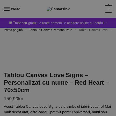
MENIU
0
🚚 Transport gratuit la toate comenzile achitate online cu cardul ✅
Prima pagină
/
Tablouri Canvas Personalizate
/
Tablou Canvas Love Signs – Personalizat cu nume – Red Heart – 70x50cm
Tablou Canvas Love Signs –
Personalizat cu nume – Red Heart –
70x50cm
159,90
lei
Acest Tablou Canvas Love Signs este simbolul iubirii voastre! Mai
mult decât atât, este cadoul potrivit pentru aniversări, nunți sau