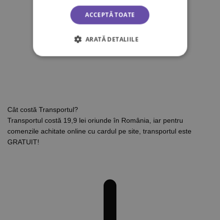
ACCEPTĂ TOATE
ARATĂ DETALIILE
Cât costă Transportul?
Transportul costă 19,9 lei oriunde în România, iar pentru
comenzile achitate online cu cardul pe site, transportul este
GRATUIT!