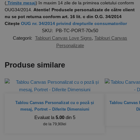
(
Trimite mesaj
) în maxim 14 zile de la primirea coletului conform
OUG34/2014.
Atentie! Produsele personalizate de către client
nu se pot returna conform art. 16 lit. c din O.G. 34/2014
Citește
OUG nr. 34/2014 privind drepturile consumatorilor
SKU:
PB-TC-PORT-70x50
Categorii:
Tablouri Canvas Love Signs
,
Tablouri Canvas
Personalizate
Produse similare
Tablou Canvas Personalizat cu o poză și
Tablou Canvas P
mesaj, Portret – Diferite Dimensiuni
D
Evaluat la
5.00
din 5
de la
79,90
lei