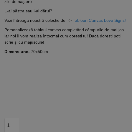
zile de naștere.
L-ai păstra sau l-ai dărui?
Vezi întreaga noastră colecție de ->
Tablouri Canvas Love Signs!
Personalizează tabloul canvas completând câmpurile de mai jos
iar noi îl vom realiza întocmai cum dorești tu! Dacă dorești poți
scrie și cu majuscule!
Dimensiune:
70x50cm