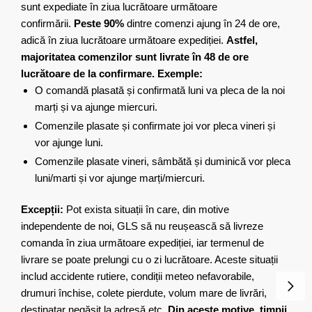
sunt expediate în ziua lucrătoare următoare
confirmării.
Peste 90%
dintre comenzi ajung în 24 de ore,
adică în ziua lucrătoare următoare expediției.
Astfel,
majoritatea comenzilor sunt livrate în 48 de ore
lucrătoare de la confirmare.
Exemple:
O comandă plasată și confirmată luni va pleca de la noi
marți și va ajunge miercuri.
Comenzile plasate și confirmate joi vor pleca vineri și
vor ajunge luni.
Comenzile plasate vineri, sâmbătă și duminică vor pleca
luni/marti și vor ajunge marți/miercuri.
Excepții:
Pot exista situații în care, din motive
independente de noi, GLS să nu reușească să livreze
comanda în ziua următoare expediției, iar termenul de
livrare se poate prelungi cu o zi lucrătoare. Aceste situații
includ accidente rutiere, condiții meteo nefavorabile,
drumuri închise, colete pierdute, volum mare de livrări,
destinatar negăsit la adresă etc.
Din aceste motive, timpii