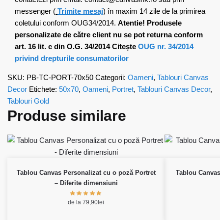
messenger (
Trimite mesaj
) în maxim 14 zile de la primirea
coletului conform OUG34/2014.
Atentie! Produsele
personalizate de către client nu se pot returna conform
art. 16 lit. c din O.G. 34/2014
Citește
OUG nr. 34/2014
privind drepturile consumatorilor
SKU:
PB-TC-PORT-70x50
Categorii:
Oameni
,
Tablouri Canvas
Decor
Etichete:
50x70
,
Oameni
,
Portret
,
Tablouri Canvas Decor
,
Tablouri Gold
Produse similare
Tablou Canvas Personalizat cu o poză Portret
Tablou Canvas 
– Diferite dimensiuni
de la
79,90
lei