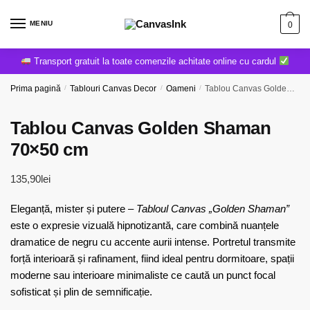
MENIU
0
Transport gratuit la toate comenzile achitate online cu cardul
Prima pagină
/
Tablouri Canvas Decor
/
Oameni
/
Tablou Canvas Golden Shaman 70×50 cm
Tablou Canvas Golden Shaman
70×50 cm
135,90
lei
Eleganță, mister și putere –
Tabloul Canvas „Golden Shaman”
este o expresie vizuală hipnotizantă, care combină nuanțele
dramatice de negru cu accente aurii intense. Portretul transmite
forță interioară și rafinament, fiind ideal pentru dormitoare, spații
moderne sau interioare minimaliste ce caută un punct focal
sofisticat și plin de semnificație.