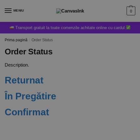
MENIU
0
Transport gratuit la toate comenzile achitate online cu cardul
Prima pagină
/
Order Status
Order Status
Description.
Returnat
În Pregătire
Confirmat