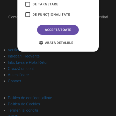
DE TARGETARE
Ai întrebări?
DE FUNCŢIONALITATE
Contactează-ne pe messenger și îți vom raspunde imediat!
Program: L-V 09:00-18:00
ACCEPTĂ TOATE
Trimite mesaj
ARATĂ DETALIILE
Verifică status comandă
Întrebări Frecvente
Info: Livrare Plată Retur
Crează un cont
Autentificare
Contact
Politica de confidențialitate
Politica de Cookies
Termeni și condiții