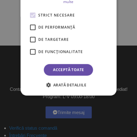
multe
STRICT NECESARE
DE PERFORMANȚĂ
DE TARGETARE
DE FUNCŢIONALITATE
ACCEPTĂ TOATE
Ai întrebări?
ARATĂ DETALIILE
Contactează-ne pe messenger și îți vom raspunde imediat!
Program: L-V 09:00-18:00
Trimite mesaj
Verifică status comandă
Întrebări Frecvente