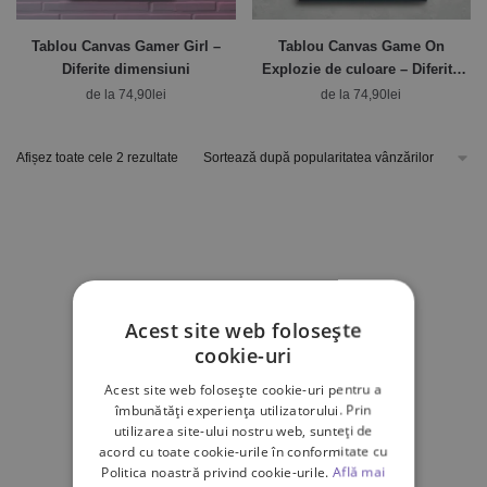
Tablou Canvas Gamer Girl –
Tablou Canvas Game On
Diferite dimensiuni
Explozie de culoare – Diferite
dimensiuni
de la
74,90
lei
de la
74,90
lei
Afișez toate cele 2 rezultate
Acest site web folosește
cookie-uri
Acest site web folosește cookie-uri pentru a
îmbunătăți experiența utilizatorului. Prin
utilizarea site-ului nostru web, sunteți de
acord cu toate cookie-urile în conformitate cu
Politica noastră privind cookie-urile.
Află mai