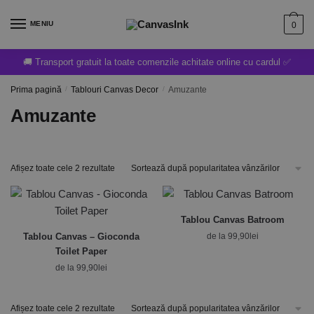
MENIU
0
🚚 Transport gratuit la toate comenzile achitate online cu cardul ✅
Prima pagină
/
Tablouri Canvas Decor
/
Amuzante
Amuzante
Afișez toate cele 2 rezultate
Tablou Canvas Batroom
Tablou Canvas – Gioconda
de la
99,90
lei
Toilet Paper
de la
99,90
lei
Afișez toate cele 2 rezultate