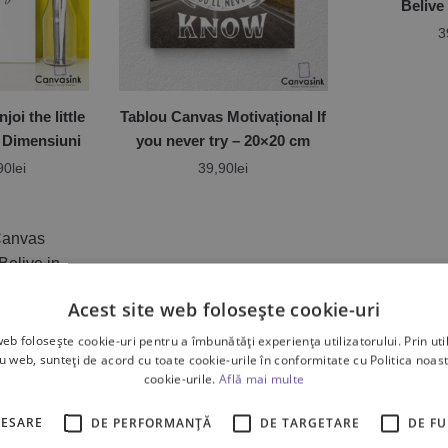
Belive
3
oi the little
Tablou Canvas Motivațional If
e Dimensiuni
you never try – 20×20 cm
90
lei
39,90
lei
Acest site web folosește cookie-uri
otivațional
web folosește cookie-uri pentru a îmbunătăți experiența utilizatorului. Prin util
f – Diferite
ru web, sunteți de acord cu toate cookie-urile în conformitate cu Politica noast
uni
90
lei
cookie-urile.
Află mai multe
CESARE
DE PERFORMANȚĂ
DE TARGETARE
DE F