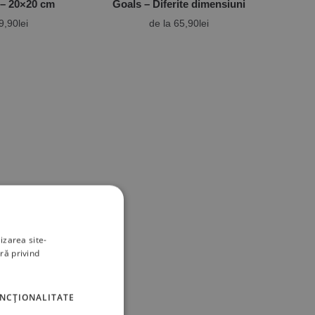
 – 20×20 cm
Goals – Diferite dimensiuni
9,90
lei
de la
65,90
lei
izarea site-
ră privind
UNCŢIONALITATE