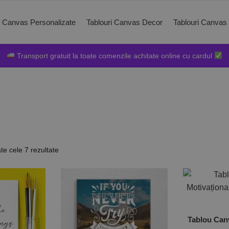
i Canvas Personalizate
Tablouri Canvas Decor
Tablouri Canvas
Transport gratuit la toate comenzile achitate online cu cardul
ate cele 7 rezultate
Tablou Can