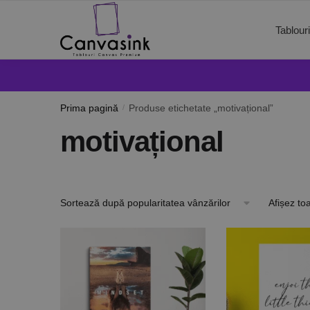
Tablour
Prima pagină
/
Produse etichetate „motivațional”
motivațional
Afișez to