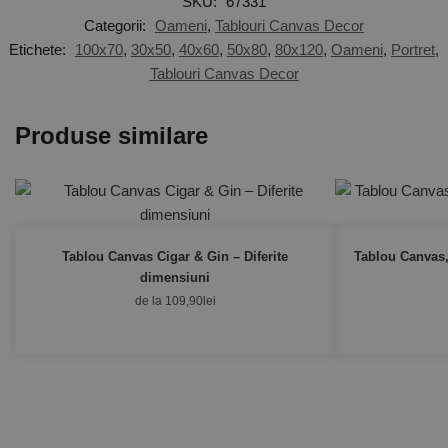
SKU:
67331
Categorii:
Oameni
,
Tablouri Canvas Decor
Etichete:
100x70
,
30x50
,
40x60
,
50x80
,
80x120
,
Oameni
,
Portret
,
Tablouri Canvas Decor
Produse similare
Tablou Canvas Cigar & Gin – Diferite
Tablou Canvas,
dimensiuni
de la
109,90
lei