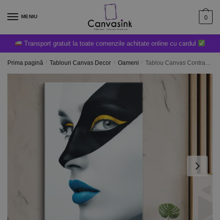
MENIU
0
Transport gratuit la toate comenzile achitate online cu cardul
Prima pagină
/
Tablouri Canvas Decor
/
Oameni
/
Tablou Canvas Contrastul Tăcerii – Diferite dimensiuni