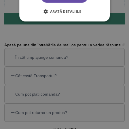
ARATĂ DETALIILE
Submit
Apasă pe una din întrebările de mai jos pentru a vedea răspunsul!
În cât timp ajunge comanda?
Cât costă Transportul?
Cum pot plăti comanda?
Cum pot returna un produs?