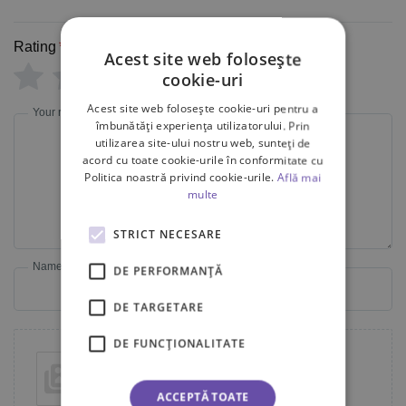
Rating
*
Acest site web folosește
0/5
cookie-uri
Acest site web folosește cookie-uri pentru a
Your review
îmbunătăți experiența utilizatorului. Prin
utilizarea site-ului nostru web, sunteți de
acord cu toate cookie-urile în conformitate cu
Politica noastră privind cookie-urile.
Află mai
multe
STRICT NECESARE
Name
Email
DE PERFORMANȚĂ
DE TARGETARE
DE FUNCŢIONALITATE
Add photos or video to your review
ACCEPTĂ TOATE