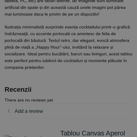
tabletă, PC, etc) are setări diferite, iar imaginile sunt iluminate
artificial din spate și din această cauză unele imagini pot părea
mai luminoase daca le privim de pe un dispozitiv!
Ilustrația minimalistă surprinde esența cocktailului printr-o grafică
îndrăzneață, cu accente portocalii ce amintesc de felia de
portocală din băutură. Textul retro, dar elegant, evocă atmosfera
plină de viață a „Happy Hour”-ului, invitând la relaxare și
socializare. Ideal pentru bucătării, baruri sau livinguri, acest tablou
este perfect pentru iubitorii de cocktailuri și momente plăcute în
compania prietenilor.
Recenzii
There are no reviews yet
Add a review
Tablou Canvas Aperol