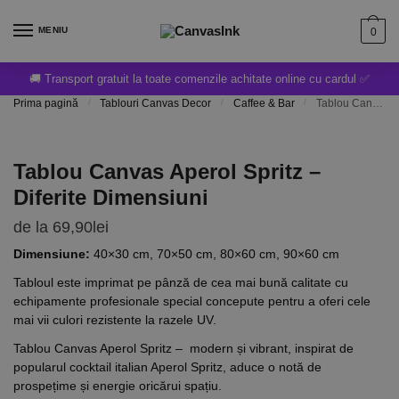
MENIU
0
🚚 Transport gratuit la toate comenzile achitate online cu cardul ✅
Prima pagină
/
Tablouri Canvas Decor
/
Caffee & Bar
/
Tablou Canvas Aperol Spritz – Diferite Dimensiuni
Tablou Canvas Aperol Spritz –
Diferite Dimensiuni
de la
69,90
lei
Dimensiune:
40×30 cm, 70×50 cm, 80×60 cm, 90×60 cm
Tabloul este imprimat pe pânză de cea mai bună calitate cu
echipamente profesionale special concepute pentru a oferi cele
mai vii culori rezistente la razele UV.
Tablou Canvas Aperol Spritz – modern și vibrant, inspirat de
popularul cocktail italian Aperol Spritz, aduce o notă de
prospețime și energie oricărui spațiu.