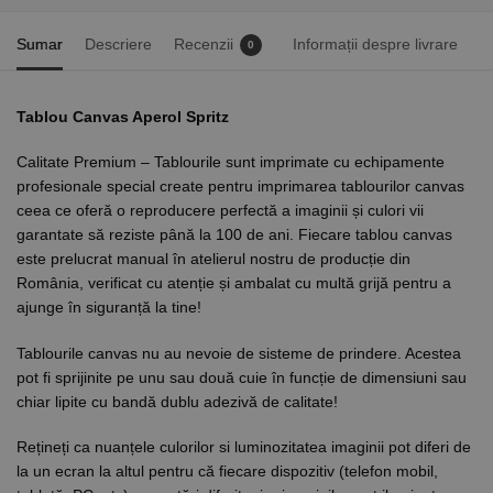
Sumar
Descriere
Recenzii
Informații despre livrare
0
Tablou Canvas Aperol Spritz
Calitate Premium – Tablourile sunt imprimate cu echipamente
profesionale special create pentru imprimarea tablourilor canvas
ceea ce oferă o reproducere perfectă a imaginii și culori vii
garantate să reziste până la 100 de ani. Fiecare tablou canvas
este prelucrat manual în atelierul nostru de producție din
România, verificat cu atenție și ambalat cu multă grijă pentru a
ajunge în siguranță la tine!
Tablourile canvas nu au nevoie de sisteme de prindere. Acestea
pot fi sprijinite pe unu sau două cuie în funcție de dimensiuni sau
chiar lipite cu bandă dublu adezivă de calitate!
Rețineți ca nuanțele culorilor si luminozitatea imaginii pot diferi de
la un ecran la altul pentru că fiecare dispozitiv (telefon mobil,