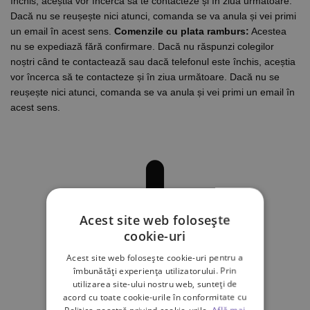
închis, aceștia vor încerca să te contacteze și în ziua următoare.
Dacă nu se reușește nici atunci, comanda se va anula și vei primi
un email în acest sens.
Comenzile cu plata ramburs:
Acestea
nu se expediază fără confirmare. Dacă nu răspunzi colegilor
noștri când te contactează sau dacă telefonul este închis, aceștia
vor încerca să te contacteze și în ziua următoare. Dacă nu se
reușește nici atunci, comanda se va anula și vei primi un email în
acest sens.
Acest site web folosește
cookie-uri
Acest site web folosește cookie-uri pentru a
îmbunătăți experiența utilizatorului. Prin
utilizarea site-ului nostru web, sunteți de
acord cu toate cookie-urile în conformitate cu