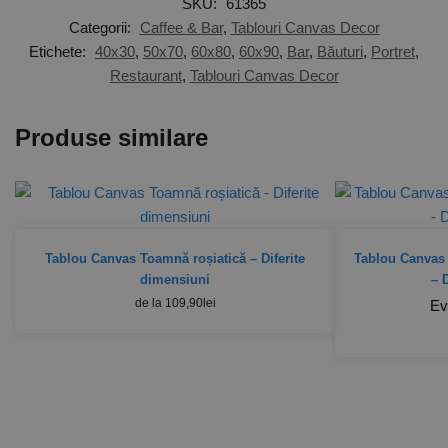
SKU:
61365
Categorii:
Caffee & Bar
,
Tablouri Canvas Decor
Etichete:
40x30
,
50x70
,
60x80
,
60x90
,
Bar
,
Băuturi
,
Portret
,
Restaurant
,
Tablouri Canvas Decor
Produse similare
Tablou Canvas Toamnă roșiatică – Diferite
Tablou Canvas 
dimensiuni
– 
de la
109,90
lei
Ev