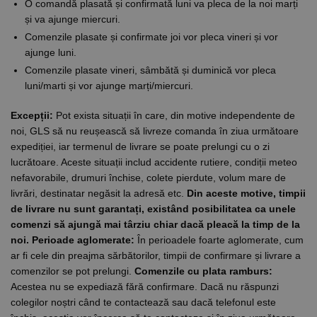
O comandă plasată și confirmată luni va pleca de la noi marți
și va ajunge miercuri.
Comenzile plasate și confirmate joi vor pleca vineri și vor
ajunge luni.
Comenzile plasate vineri, sâmbătă și duminică vor pleca
luni/marti și vor ajunge marți/miercuri.
Excepții:
Pot exista situații în care, din motive independente de
noi, GLS să nu reușească să livreze comanda în ziua următoare
expediției, iar termenul de livrare se poate prelungi cu o zi
lucrătoare. Aceste situații includ accidente rutiere, condiții meteo
nefavorabile, drumuri închise, colete pierdute, volum mare de
livrări, destinatar negăsit la adresă etc.
Din aceste motive, timpii
de livrare nu sunt garantați, existând posibilitatea ca unele
comenzi să ajungă mai târziu chiar dacă pleacă la timp de la
noi.
Perioade aglomerate:
În perioadele foarte aglomerate, cum
ar fi cele din preajma sărbătorilor, timpii de confirmare și livrare a
comenzilor se pot prelungi.
Comenzile cu plata ramburs:
Acestea nu se expediază fără confirmare. Dacă nu răspunzi
colegilor noștri când te contactează sau dacă telefonul este